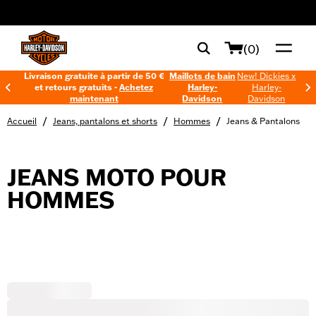
web accessibility
(0)
Livraison gratuite à partir de 50 €
Maillots de bain
New! Dickies x
et retours gratuits -
Achetez
Harley-
Harley-
maintenant
Davidson
Davidson
/
/
/
Accueil
Jeans, pantalons et shorts
Hommes
Jeans & Pantalons
JEANS MOTO POUR
HOMMES