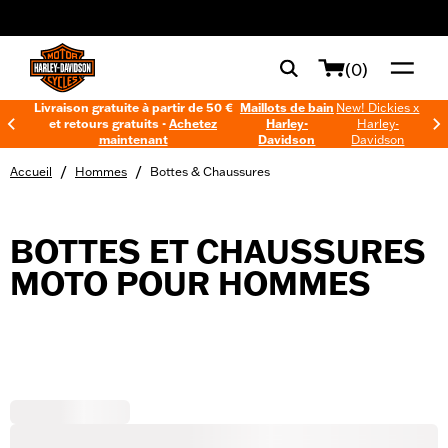
web accessibility
(0)
Livraison gratuite à partir de 50 €
Maillots de bain
New! Dickies x
et retours gratuits -
Achetez
Harley-
Harley-
maintenant
Davidson
Davidson
/
/
Accueil
Hommes
Bottes & Chaussures
BOTTES ET CHAUSSURES
MOTO POUR HOMMES