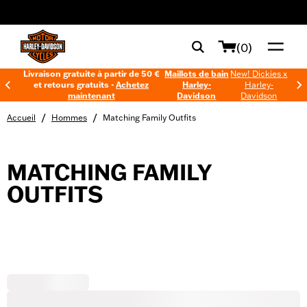
web accessibility
(0)
Livraison gratuite à partir de 50 €
Maillots de bain
New! Dickies x
et retours gratuits -
Achetez
Harley-
Harley-
maintenant
Davidson
Davidson
/
/
Accueil
Hommes
Matching Family Outfits
MATCHING FAMILY
OUTFITS