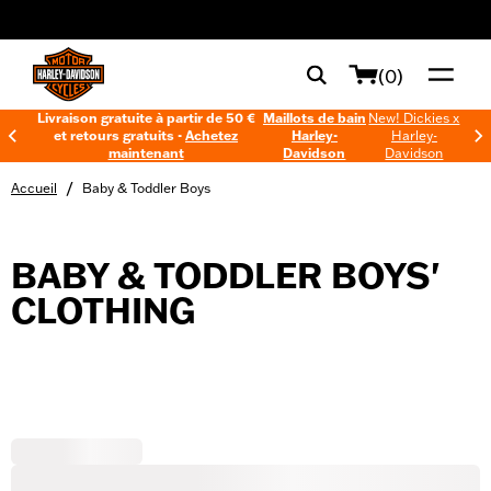
web accessibility
(0)
Livraison gratuite à partir de 50 €
Maillots de bain
New! Dickies x
et retours gratuits -
Achetez
Harley-
Harley-
maintenant
Davidson
Davidson
/
Accueil
Baby & Toddler Boys
BABY & TODDLER BOYS'
CLOTHING