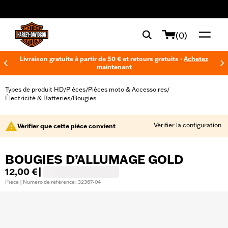
web accessibility
(0)
Livraison gratuite à partir de 50 € et retours gratuits -
Achetez
maintenant
Types de produit HD
Pièces
Pièces moto & Accessoires
/
/
/
Électricité & Batteries
Bougies
/
Vérifier la configuration
Vérifier que cette pièce convient
BOUGIES D’ALLUMAGE GOLD
12,00 €
|
Pièce | Numéro de référence : 32367-04