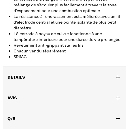
mélange de s'écouler plus facilement à travers la zone
d'espacement pour une combustion optimale
La résistance à l'encrassement est améliorée avec un fil
d'électrode central et une pointe isolante de plus petit
diamètre
L'électrode à noyau de cuivre fonctionne à une
température inférieure pour une durée de vie prolongée
Revêtement anti-grippant sur les fils
Chacun vendu séparément
5R6AG
DÉTAILS
Convient aux modèles à moteur Shovelhead de 1978 à 1984 et
modèles équipés de moteur Evolution 1340 de 1984 à 1999 ou en
AVIS
remplacement des numéros 5R6A et 5RL.
Vendu à l'unité:
Chaque
Dans la boîte:
1 bougie
Q/R