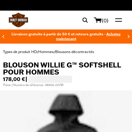
web accessibility
(0)
Livraison gratuite à partir de 50 € et retours gratuits -
Achetez
maintenant
Types de produit HD
Hommes
Blousons décontractés
/
/
BLOUSON WILLIE G™ SOFTSHELL
POUR HOMMES
178,00 €
|
Pièce | Numéro de référence : 98404-22VM