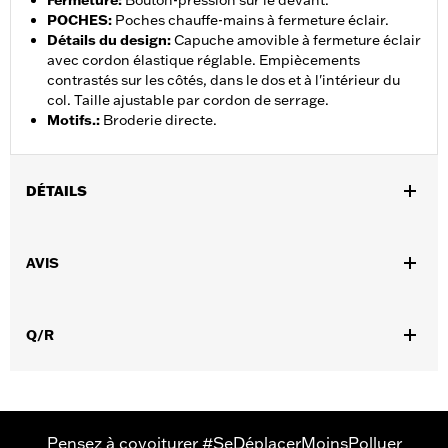
Fermeture
:
Bouton-pression sur le devant.
POCHES
:
Poches chauffe-mains à fermeture éclair.
Détails du design
:
Capuche amovible à fermeture éclair
avec cordon élastique réglable. Empiècements
contrastés sur les côtés, dans le dos et à l'intérieur du
col. Taille ajustable par cordon de serrage.
Motifs.
:
Broderie directe.
DÉTAILS
Sexe:
Hommes
,
AVIS
Caractéristiques fonctionnelles:
Coupe-vent
Fermeture
,
,
,
zippée à l'avant
Poches zippées
Avec capuche
Ourlet avec
,
cordon de serrage
Tour de taille ajustable
Q/R
GARANTIE:
Garantie limitée de 2 ans - Rendez-vous sur
www.h-
d.com/warranty
pour plus de détails
Jacket Style:
Soft Shell
,
Shop To Be:
Dry
Warm
Material:
Polyester
Pensez à covoiturer #SeDéplacerMoinsPolluer