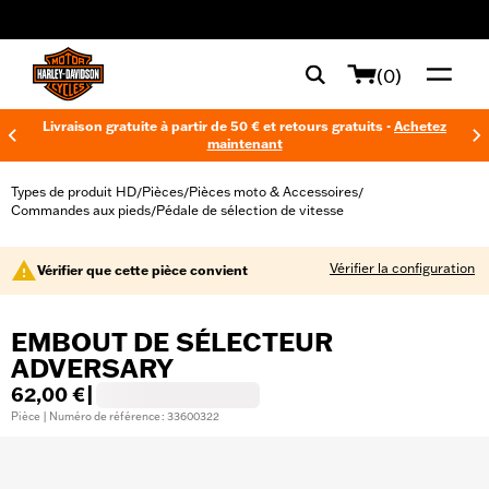
web accessibility
(0)
Livraison gratuite à partir de 50 € et retours gratuits -
Achetez
maintenant
Types de produit HD
Pièces
Pièces moto & Accessoires
/
/
/
Commandes aux pieds
Pédale de sélection de vitesse
/
Vérifier la configuration
Vérifier que cette pièce convient
EMBOUT DE SÉLECTEUR
ADVERSARY
62,00 €
|
Pièce | Numéro de référence : 33600322