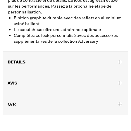
plus de contraste et de détails. Le look est agressif et axé
sur les performances. Passez à la prochaine étape de
personnalisation.
Finition graphite durable avec des reflets en aluminium
usiné brillant
Le caoutchouc offre une adhérence optimale
Complétez ce look personnalisé avec des accessoires
supplémentaires de la collection Adversary
DÉTAILS
Convient aux modèles équipés d'un moteur Revolution® Max à
partir de 2021.
AVIS
Instructions d’installation
Collection:
Adversary
Vendu à l'unité:
Chaque
Q/R
Dans la boîte:
Patin de sélecteur de vitesses et instructions
d’installation
GARANTIE:
2 year limited warranty – Go to
www.h-
d.com/warranty
for full details