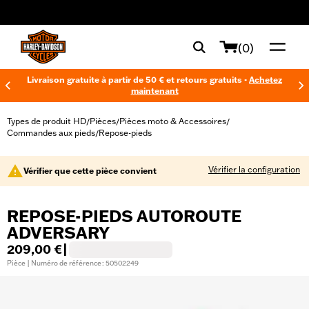
web accessibility
(0)
Livraison gratuite à partir de 50 € et retours gratuits -
Achetez
maintenant
Types de produit HD
Pièces
Pièces moto & Accessoires
/
/
/
Commandes aux pieds
Repose-pieds
/
Vérifier la configuration
Vérifier que cette pièce convient
REPOSE-PIEDS AUTOROUTE
ADVERSARY
209,00 €
|
Pièce | Numéro de référence : 50502249