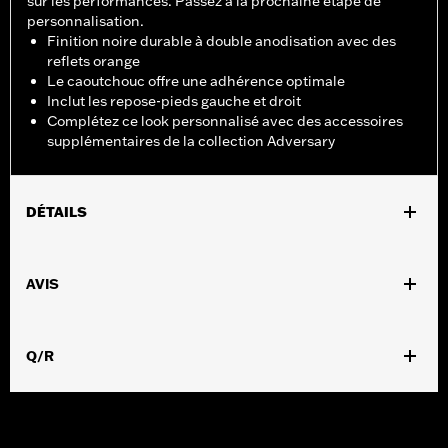
sur les performances. Passez à la prochaine étape de
personnalisation.
Finition noire durable à double anodisation avec des
reflets orange
Le caoutchouc offre une adhérence optimale
Inclut les repose-pieds gauche et droit
Complétez ce look personnalisé avec des accessoires
supplémentaires de la collection Adversary
DÉTAILS
Pour modèles utilisant des repose-pieds pour commandes
avancées « highway » et des supports de protection moteur
AVIS
réf. 50957-02C, 54234-10A, 50829-07A, 50830-07A, 50500167,
50500168, 50832-07A et 50964-98. Ne convient pas aux
modèles FXDRS à partir de 2018 et FLTRXRRSE à partir de
Q/R
2025. La rotation du repose-pied peut varier selon la protection
du moteur
Instructions d’installation
Collection:
Adversary