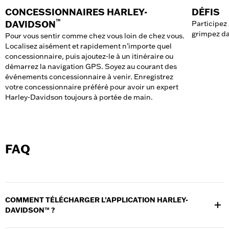
CONCESSIONNAIRES HARLEY-
DÉFIS
™
DAVIDSON
Participez 
grimpez da
Pour vous sentir comme chez vous loin de chez vous.
Localisez aisément et rapidement n’importe quel
concessionnaire, puis ajoutez-le à un itinéraire ou
démarrez la navigation GPS. Soyez au courant des
événements concessionnaire à venir. Enregistrez
votre concessionnaire préféré pour avoir un expert
Harley-Davidson toujours à portée de main.
FAQ
COMMENT TÉLÉCHARGER L’APPLICATION HARLEY-
DAVIDSON™ ?
L’application Harley-Davidson™ pour iOS peut-être téléchargée