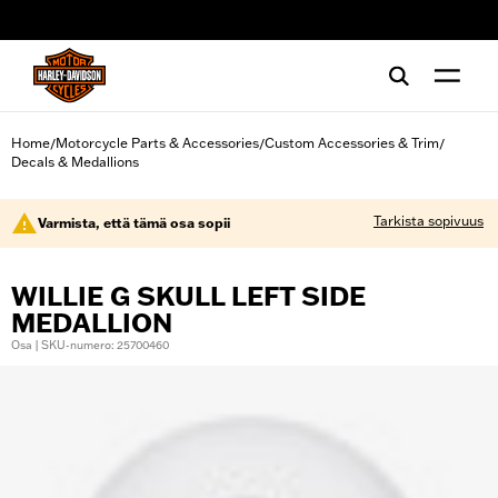
web accessibility
Home
Motorcycle Parts & Accessories
Custom Accessories & Trim
/
/
/
Decals & Medallions
Tarkista sopivuus
Varmista, että tämä osa sopii
WILLIE G SKULL LEFT SIDE
MEDALLION
Osa | SKU-numero: 25700460