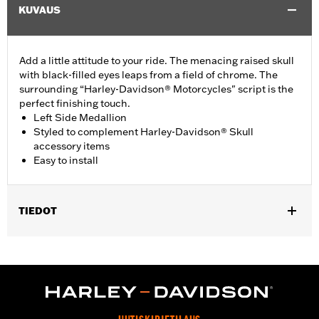
KUVAUS
Add a little attitude to your ride. The menacing raised skull
with black-filled eyes leaps from a field of chrome. The
surrounding “Harley-Davidson® Motorcycles" script is the
perfect finishing touch.
Left Side Medallion
Styled to complement Harley-Davidson® Skull
accessory items
Easy to install
TIEDOT
Fits '15-'21 XG models.
Installation Instructions
Collection:
Willie G. Skull
Sold In Units:
Each
Material:
Die-cast aluminium