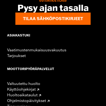
UUTISKIRJETILAUS
In the Box:
Medallion, bracket and mounting hardware
Pysy ajan tasalla
WARRANTY:
,,,,,,,,,,,,,,,,,,,,,,,,,,,,,,,,,,,,,,,,,,,,,,,,,,,,,,,,,,,,,,,,,,,
TILAA SÄHKÖPOSTIKIRJEET
ASIAKASTUKI
Vaatimustenmukaisuusvakuutus
Tarjoukset
MOOTTORIPYÖRÄPALVELUT
Valtuutettu huolto
Käyttöohjekirjat
Huoltoaikataulut
Ohjelmistopäivitykset