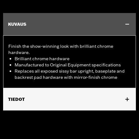
KUVAUS
Finish the show-winning look with brilliant chrome
hardware.
Brilliant chrome hardware
Manufactured to Original Equipment specifications
Replaces all exposed sissy bar upright, baseplate and
backrest pad hardware with mirror-finish chrome
TIEDOT
Fits '02-'11 VRSC™ models (except VRSCF) equipped with a
Fender Base Plate and a Sissy Bar Upright.
Installation Instructions
Sold In Units:
Each