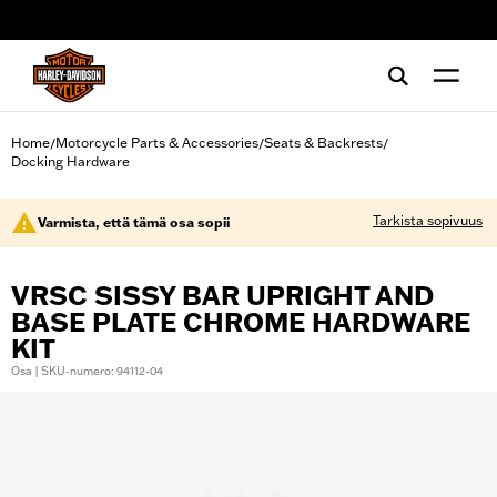
web accessibility
Home
Motorcycle Parts & Accessories
Seats & Backrests
/
/
/
Docking Hardware
Tarkista sopivuus
Varmista, että tämä osa sopii
VRSC SISSY BAR UPRIGHT AND
BASE PLATE CHROME HARDWARE
KIT
Osa | SKU-numero: 94112-04