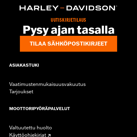
In the Box:
Chrome button head screws
WARRANTY:
1 year limited warranty – Go to
www.h-
d.com/warranty
for full details
UUTISKIRJETILAUS
Pysy ajan tasalla
TILAA SÄHKÖPOSTIKIRJEET
ASIAKASTUKI
Vaatimustenmukaisuusvakuutus
Tarjoukset
MOOTTORIPYÖRÄPALVELUT
Valtuutettu huolto
Käyttöohjekirjat