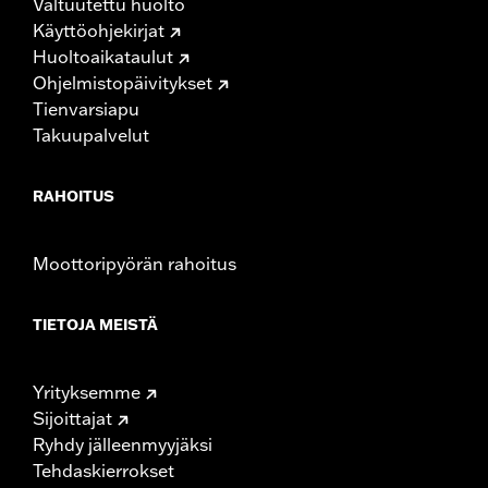
Valtuutettu huolto
Käyttöohjekirjat
Huoltoaikataulut
Ohjelmistopäivitykset
Tienvarsiapu
Takuupalvelut
RAHOITUS
Moottoripyörän rahoitus
TIETOJA MEISTÄ
Yrityksemme
Sijoittajat
Ryhdy jälleenmyyjäksi
Tehdaskierrokset