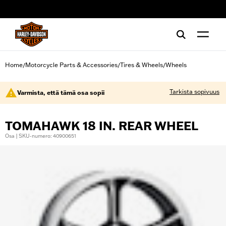
web accessibility
Home
Motorcycle Parts & Accessories
Tires & Wheels
Wheels
/
/
/
Tarkista sopivuus
Varmista, että tämä osa sopii
TOMAHAWK 18 IN. REAR WHEEL
Osa | SKU-numero: 40900651