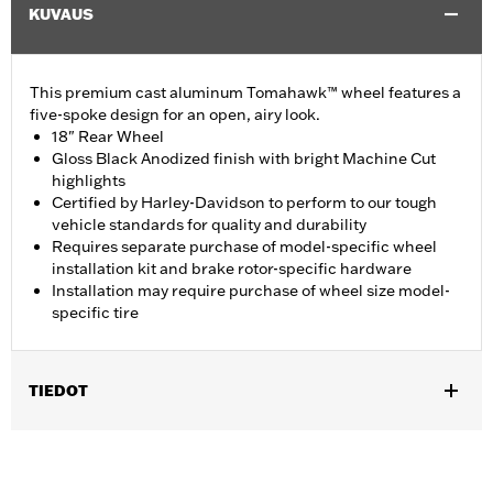
KUVAUS
This premium cast aluminum Tomahawk™ wheel features a
five-spoke design for an open, airy look.
18" Rear Wheel
Gloss Black Anodized finish with bright Machine Cut
highlights
Certified by Harley-Davidson to perform to our tough
vehicle standards for quality and durability
Requires separate purchase of model-specific wheel
installation kit and brake rotor-specific hardware
Installation may require purchase of wheel size model-
specific tire
TIEDOT
Fits '19-later FLRT, FLHTCUTG, and FLHTCUTGSE models.
FLRT and FLHTCUTG models require separate purchase of Tire
P/N 43200046.