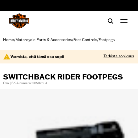
web accessibility
Home
Motorcycle Parts & Accessories
Foot Controls
Footpegs
/
/
/
Tarkista sopivuus
Varmista, että tämä osa sopii
SWITCHBACK RIDER FOOTPEGS
Osa | SKU-numero: 50502504