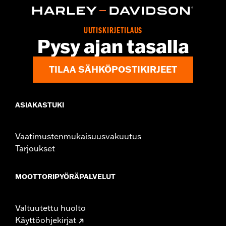
Collection:
Switchback
Sold In Units:
Pair
In the Box:
Left and right footpegs and installation instructions
UUTISKIRJETILAUS
Pysy ajan tasalla
TILAA SÄHKÖPOSTIKIRJEET
ASIAKASTUKI
Vaatimustenmukaisuusvakuutus
Tarjoukset
MOOTTORIPYÖRÄPALVELUT
Valtuutettu huolto
Käyttöohjekirjat