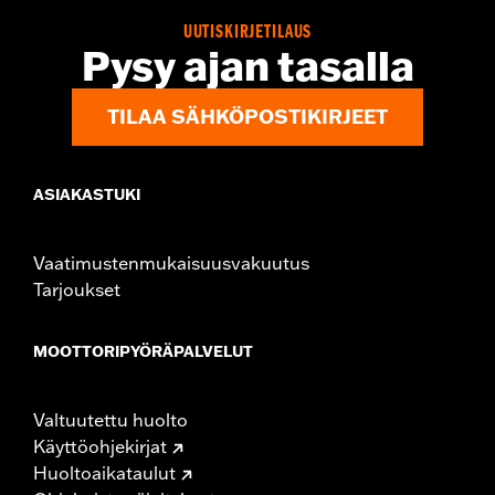
Dimension Description:
SHAFT HEIGHT: 6" / HEEL HEIGHT:
UUTISKIRJETILAUS
1.5"
Pysy ajan tasalla
TILAA SÄHKÖPOSTIKIRJEET
ASIAKASTUKI
Vaatimustenmukaisuusvakuutus
Tarjoukset
MOOTTORIPYÖRÄPALVELUT
Valtuutettu huolto
Käyttöohjekirjat
Huoltoaikataulut