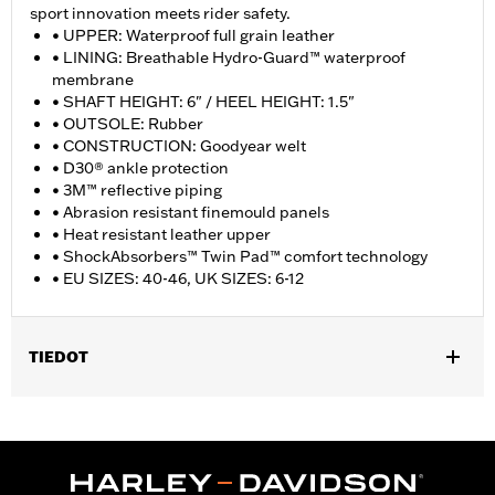
sport innovation meets rider safety.
• UPPER: Waterproof full grain leather
• LINING: Breathable Hydro-Guard™ waterproof
membrane
• SHAFT HEIGHT: 6" / HEEL HEIGHT: 1.5"
• OUTSOLE: Rubber
• CONSTRUCTION: Goodyear welt
• D30® ankle protection
• 3M™ reflective piping
• Abrasion resistant finemould panels
• Heat resistant leather upper
• ShockAbsorbers™ Twin Pad™ comfort technology
• EU SIZES: 40-46, UK SIZES: 6-12
TIEDOT
Gender:
Men
WARRANTY:
Wolverine Worldwide Manufacturer Warranty �
Go to
www.h-d.com/warranty
for full details
Origin:
Imported