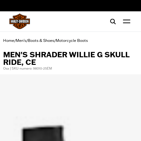
web accessibility
Home
Men's
Boots & Shoes
Motorcycle Boots
/
/
/
MEN'S SHRADER WILLIE G SKULL
RIDE, CE
Osa | SKU-numero: 98010-25EM