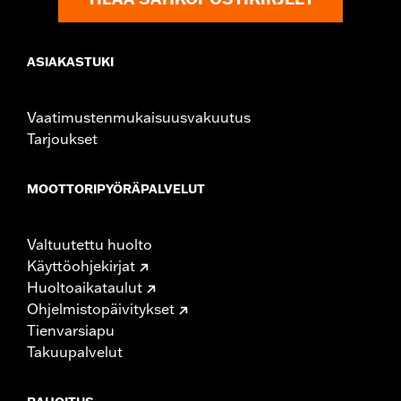
purchase of new gaskets. See dealer for information.
ASIAKASTUKI
Vaatimustenmukaisuusvakuutus
Tarjoukset
MOOTTORIPYÖRÄPALVELUT
Valtuutettu huolto
Käyttöohjekirjat
Huoltoaikataulut
Ohjelmistopäivitykset
Tienvarsiapu
Takuupalvelut