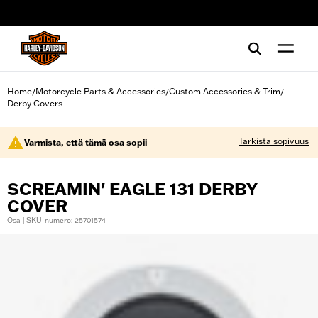
web accessibility
Home
Motorcycle Parts & Accessories
Custom Accessories & Trim
/
/
/
Derby Covers
Tarkista sopivuus
Varmista, että tämä osa sopii
SCREAMIN' EAGLE 131 DERBY
COVER
Osa | SKU-numero: 25701574