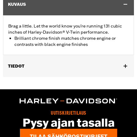
KUVAUS
Brag a little. Let the world know you’re running 131 cubic
inches of Harley-Davidson® V-Twin performance.
Brilliant chrome finish matches chrome engine or
contrasts with black engine finishes
TIEDOT
Fits ’16-later Touring (except '25-later FLTRXRRSE) and Trike
and ’15-later FLHTCUL and FLHTKL models. Also fits ’07-later
Touring and Trike models equipped with Narrow-Profile Outer
Primary Cover P/N 25700385 or 25700438.
Installation Instructions
Sold In Units:
Each
UUTISKIRJETILAUS
Pysy ajan tasalla
In the Box:
Derby Cover and installation instructions
WARRANTY:
,,,,,,,,,,,,,,,,,,,,,,,,,,,,,,,,,,,,,,,,,,,,,,,,,,,,,,,,,,,,,,,,,,,,
NOTES:
Removing and installing engine covers may require
TILAA SÄHKÖPOSTIKIRJEET