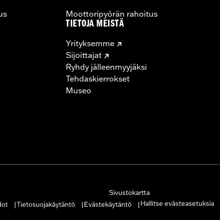
us
Moottoripyörän rahoitus
TIETOJA MEISTÄ
Yrityksemme
Sijoittajat
Ryhdy jälleenmyyjäksi
Tehdaskierrokset
Museo
Sivustokartta
Hallitse evästeasetuksia
dot
Tietosuojakäytäntö
Evästekäytäntö
|
|
|