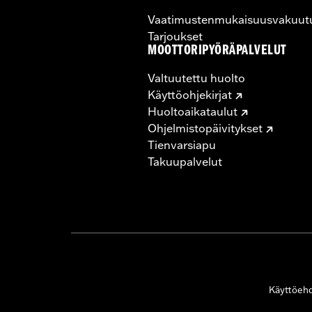
Vaatimustenmukaisuusvakuut
Tarjoukset
MOOTTORIPYÖRÄPALVELUT
Valtuutettu huolto
Käyttöohjekirjat
Huoltoaikataulut
Ohjelmistopäivitykset
Tienvarsiapu
Takuupalvelut
Käyttöeh