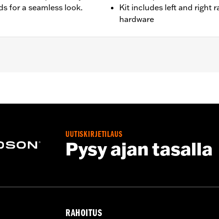
s for a seamless look.
Kit includes left and right 
hardware
ept FLHRC, FLHRSE, FLHXSE, and FLTRXSE). FLHT, FLHRXS
ag Guard and Support kit 90200787 or 90200788. Does not 
UUTISKIRJETILAUS
equired mounting hardware and installation instructions
Pysy ajan tasalla
RAHOITUS