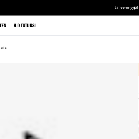
Jälleenmyyjä
TEN
H-D TUTUKSI
ails