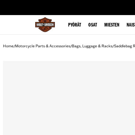
web accessibility
PYÖRÄT
OSAT
MIESTEN
NAIS
Home
Motorcycle Parts & Accessories
Bags, Luggage & Racks
Saddlebag R
/
/
/