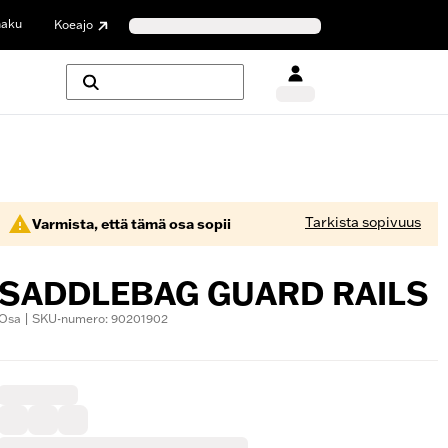
haku
Koeajo
Tarkista sopivuus
Varmista, että tämä osa sopii
SADDLEBAG GUARD RAILS
Osa | SKU-numero: 90201902