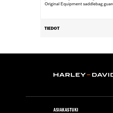
Original Equipment saddlebag guard
TIEDOT
Fits '14-later Touring models (exc
require separate purchase of Saddleb
style rear fender system.
Installation Instructions
Sold In Units:
Pair
In the Box:
Left and right rails, all r
ASIAKASTUKI