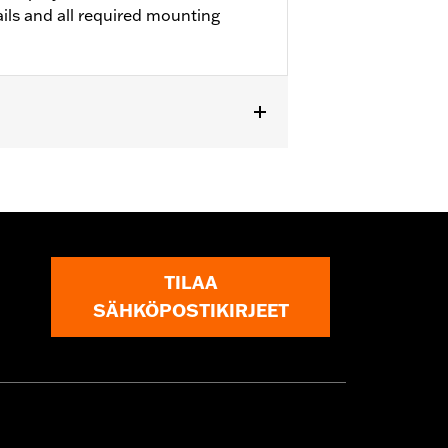
rails and all required mounting
, FLTRX, FLTRXS, FLHXS, and FLHX
fit with stretched side covers or CVO
TILAA
SÄHKÖPOSTIKIRJEET