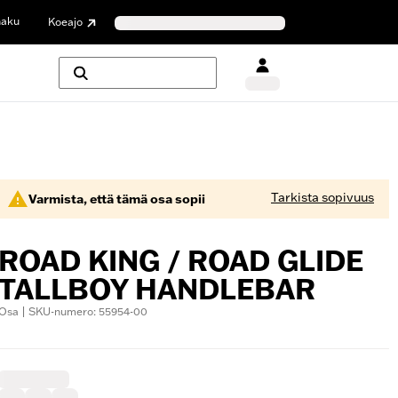
haku
Koeajo
Tarkista sopivuus
Varmista, että tämä osa sopii
ROAD KING / ROAD GLIDE
TALLBOY HANDLEBAR
Osa | SKU-numero: 55954-00