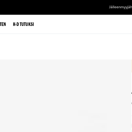
Jälleenmyyjä
TEN
H-D TUTUKSI