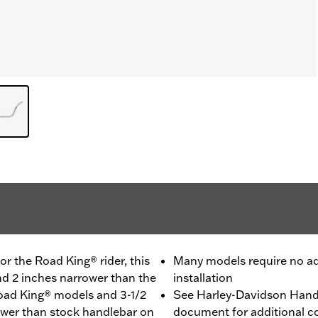
or the Road King® rider, this
Many models require no add
nd 2 inches narrower than the
installation
oad King® models and 3-1/2
See Harley-Davidson Handl
rower than stock handlebar on
document for additional co