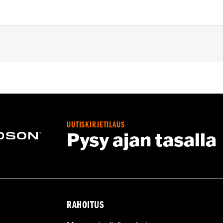
oad Glide® models. Does not fit CVO models with 1.25" hand
ation Requirements
UUTISKIRJETILAUS
s
Pysy ajan tasalla
tion components
RAHOITUS