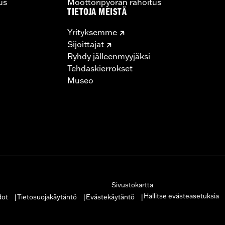
us
Moottoripyörän rahoitus
TIETOJA MEISTÄ
Yrityksemme
Sijoittajat
Ryhdy jälleenmyyjäksi
– Go to
www.h-d.com/warranty
for full details
Tehdaskierrokset
s and risers may require a change in clutch and/or throttle
Museo
egulated in many locations. Check local laws to ensure you
Sivustokartta
Hallitse evästeasetuksia
dot
Tietosuojakäytäntö
Evästekäytäntö
|
|
|