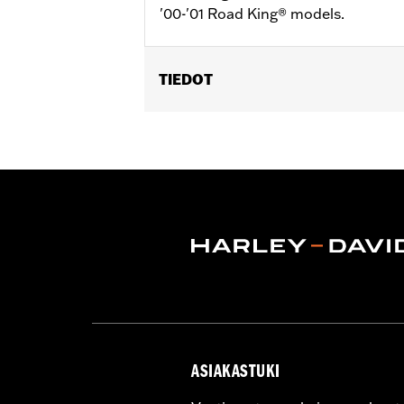
'00-'01 Road King® models.
TIEDOT
Fits '96-'07 Road King® and '02-'07 R
Harley-Davidson Handlebar Install
Base Width:
13.75
Base Width UOM:
Inches
Knurl Center-to-Center:
9.5
Knurl Center-to-Center UOM:
Inche
Diameter:
1.0
Material Diameter UOM:
Inches
Sold Separately:
Additional installa
Sold In Units:
Each
Material:
Steel
In the Box:
Handlebar only
ASIAKASTUKI
Pullback:
9.0
Pullback UOM:
Inches