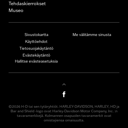
Tehdaskierrokset
Museo
Sivustokartta
Me välitämme sinusta
Käyttöehdot
Tietosuojakäytäntö
Evästekäytäntö
Hallitse evästeasetuksia
©2026 H-D tai sen tytäryhtiöt. HARLEY-DAVIDSON, HARLEY, HD ja
Bar and Shield -logo ovat Harley-Davidson Motor Company, Inc. :n
tavaramerkkejä. Kolmannen osapuolen tavaramerkit ovat
omistajiensa omaisuutta.