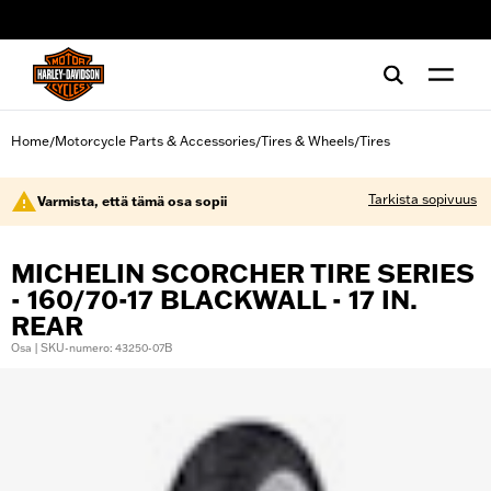
web accessibility
Home
Motorcycle Parts & Accessories
Tires & Wheels
Tires
/
/
/
Tarkista sopivuus
Varmista, että tämä osa sopii
MICHELIN SCORCHER TIRE SERIES
- 160/70-17 BLACKWALL - 17 IN.
REAR
Osa | SKU-numero: 43250-07B