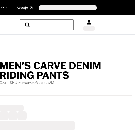
haku
Koeajo
MEN'S CARVE DENIM
RIDING PANTS
Osa | SKU-numero: 98131-23VM