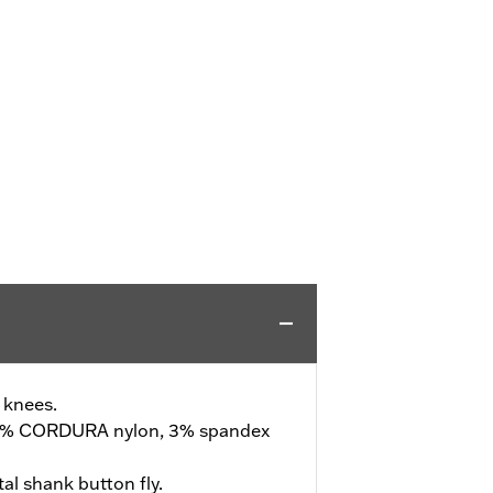
 knees.
3% CORDURA nylon, 3% spandex
tal shank button fly.