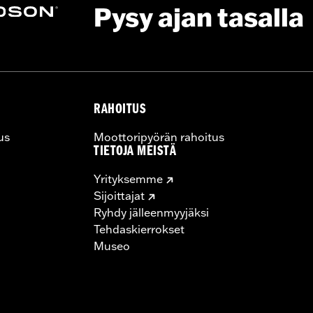
Pysy ajan tasalla
RAHOITUS
us
Moottoripyörän rahoitus
TIETOJA MEISTÄ
Yrityksemme
Sijoittajat
Ryhdy jälleenmyyjäksi
Tehdaskierrokset
Museo