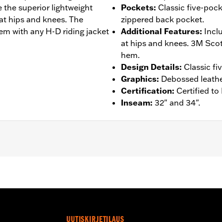
 the superior lightweight
Pockets
:
Classic five-pock
at hips and knees. The
zippered back pocket.
hem with any H-D riding jacket
Additional Features
:
Incl
at hips and knees. 3M Scotc
hem.
Design Details
:
Classic fi
Graphics
:
Debossed leathe
Certification
:
Certified t
Inseam
:
32" and 34".
ockets
,
Armor Included
,
Abrasion-Resistance
,
Reflective
– Go to
www.h-d.com/warranty
for full details
UUTISKIRJETILAUS