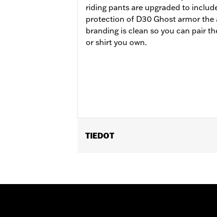
riding pants are upgraded to include
protection of D30 Ghost armor the 
branding is clean so you can pair t
or shirt you own.
TIEDOT
Gender:
Men
Functional Features:
Zipper Front
,
P
WARRANTY:
2 year limited warranty 
Pant Style:
Straight
Origin:
Imported