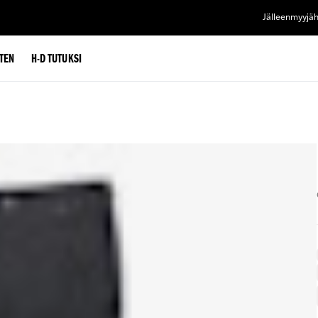
Jälleenmyyjä
TEN
H-D TUTUKSI