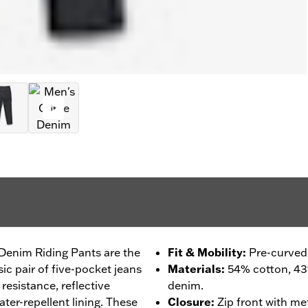
 Denim Riding Pants are the
Fit & Mobility
:
Pre-curved
sic pair of five-pocket jeans
Materials
:
54% cotton, 4
resistance, reflective
denim.
water-repellent lining. These
Closure
:
Zip front with me