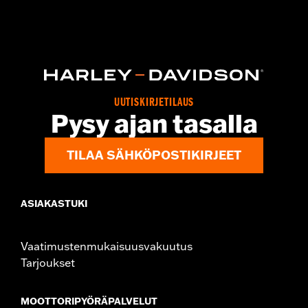
Gender:
Men
Functional Features:
Waterproof
Technology:
Waterproof
Dimension Description:
SHAFT HEIGHT: 7” / HEEL HEIGHT:
1.5”
UUTISKIRJETILAUS
Pysy ajan tasalla
TILAA SÄHKÖPOSTIKIRJEET
ASIAKASTUKI
Vaatimustenmukaisuusvakuutus
Tarjoukset
MOOTTORIPYÖRÄPALVELUT