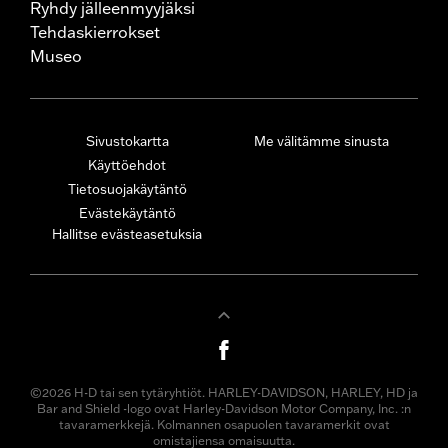
Ryhdy jälleenmyyjäksi
Tehdaskierrokset
Museo
Sivustokartta
Me välitämme sinusta
Käyttöehdot
Tietosuojakäytäntö
Evästekäytäntö
Hallitse evästeasetuksia
©2026 H-D tai sen tytäryhtiöt. HARLEY-DAVIDSON, HARLEY, HD ja
Bar and Shield -logo ovat Harley-Davidson Motor Company, Inc. :n
tavaramerkkejä. Kolmannen osapuolen tavaramerkit ovat
omistajiensa omaisuutta.