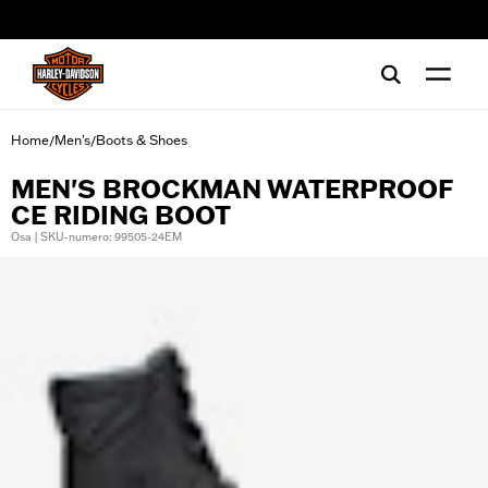
web accessibility
Home
Men's
Boots & Shoes
/
/
MEN'S BROCKMAN WATERPROOF
CE RIDING BOOT
Osa | SKU-numero: 99505-24EM