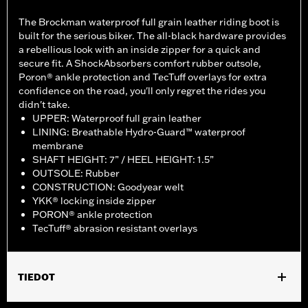
The Brockman waterproof full grain leather riding boot is
built for the serious biker. The all-black hardware provides
a rebellious look with an inside zipper for a quick and
secure fit. A ShockAbsorbers comfort rubber outsole,
Poron® ankle protection and TecTuff overlays for extra
confidence on the road, you'll only regret the rides you
didn't take.
UPPER: Waterproof full grain leather
LINING: Breathable Hydro-Guard™ waterproof
membrane
SHAFT HEIGHT: 7” / HEEL HEIGHT: 1.5”
OUTSOLE: Rubber
CONSTRUCTION: Goodyear welt
YKK® locking inside zipper
PORON® ankle protection
TecTuff® abrasion resistant overlays
TIEDOT