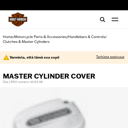
web accessibility
Home
Motorcycle Parts & Accessories
Handlebars & Controls
/
/
/
Clutches & Master Cylinders
Tarkista sopivuus
Varmista, että tämä osa sopii
MASTER CYLINDER COVER
Osa | SKU-numero: 42123-08