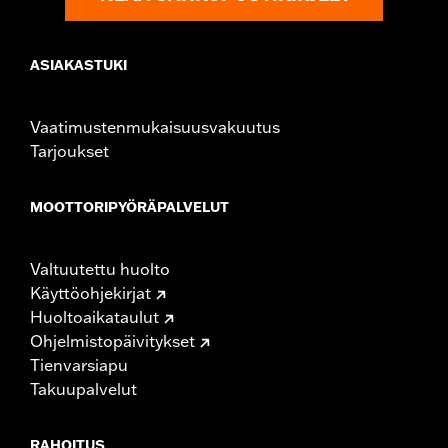
ASIAKASTUKI
Vaatimustenmukaisuusvakuutus
Tarjoukset
MOOTTORIPYÖRÄPALVELUT
Valtuutettu huolto
Käyttöohjekirjat
Huoltoaikataulut
Ohjelmistopäivitykset
Tienvarsiapu
Takuupalvelut
RAHOITUS