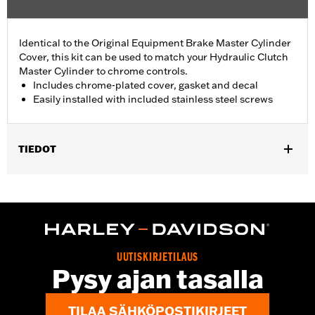
Identical to the Original Equipment Brake Master Cylinder
Cover, this kit can be used to match your Hydraulic Clutch
Master Cylinder to chrome controls.
Includes chrome-plated cover, gasket and decal
Easily installed with included stainless steel screws
TIEDOT
Fits '08-'25 Touring (except '23-later FLHXSE, FLTRXSE, '24-
later FLHX, FLTRX, '24 FLTRXSTSE and '25-later FLHXU and
FLTRXRRSE) and '09-'13 and '19-'25 Trike models.
Installation Instructions
Sold In Units:
Each
UUTISKIRJETILAUS
In the Box:
1 chrome-plated cover, gasket and decal
Pysy ajan tasalla
WARRANTY:
1 year limited warranty – Go to
www.h-
d.com/warranty
for full details
TILAA SÄHKÖPOSTIKIRJEET