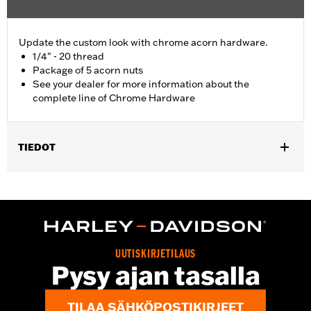
Update the custom look with chrome acorn hardware.
1/4" - 20 thread
Package of 5 acorn nuts
See your dealer for more information about the
complete line of Chrome Hardware
TIEDOT
Universal Fitment.
Sold In Units:
Each
In the Box:
5 chrome-plated acorn nuts
WARRANTY:
1 year limited warranty – Go to
www.h-
d.com/warranty
for full details
UUTISKIRJETILAUS
Pysy ajan tasalla
TILAA SÄHKÖPOSTIKIRJEET