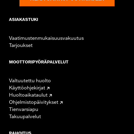
ASIAKASTUKI
Vaatimustenmukaisuusvakuutus
Tarjoukset
MOOTTORIPYÖRÄPALVELUT
Valtuutettu huolto
Käyttöohjekirjat
Huoltoaikataulut
Ohjelmistopäivitykset
Tienvarsiapu
Takuupalvelut
RAHOITUS