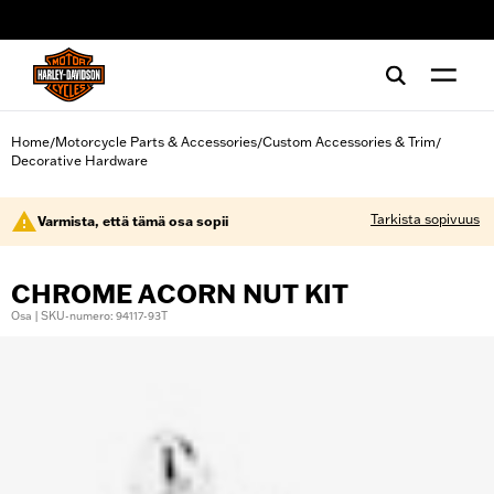
web accessibility
Home
Motorcycle Parts & Accessories
Custom Accessories & Trim
/
/
/
Decorative Hardware
Tarkista sopivuus
Varmista, että tämä osa sopii
CHROME ACORN NUT KIT
Osa | SKU-numero: 94117-93T