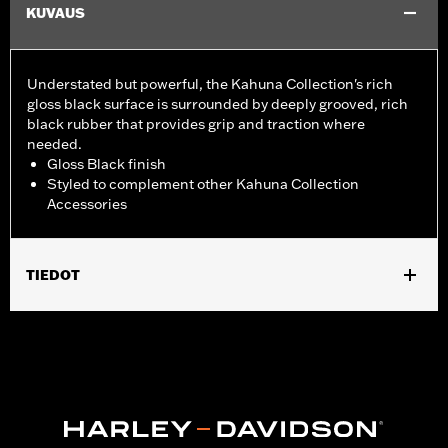
KUVAUS
Understated but powerful, the Kahuna Collection's rich
gloss black surface is surrounded by deeply grooved, rich
black rubber that provides grip and traction where
needed.
Gloss Black finish
Styled to complement other Kahuna Collection
Accessories
TIEDOT
Fits ’12-’16 FLD, ’86-’17 FL Softail and ’80-later Touring (except
'25-later FLTRXRRSE) and Trike models.
Installation Instructions
Collection:
Kahuna
Sold In Units:
Each
In the Box:
Brake Pedal Pad and installation instructions