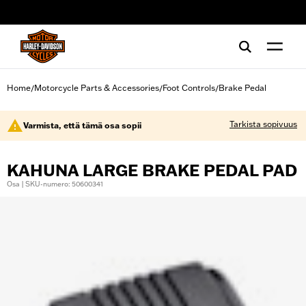
web accessibility
Home
Motorcycle Parts & Accessories
Foot Controls
Brake Pedal
/
/
/
Tarkista sopivuus
Varmista, että tämä osa sopii
KAHUNA LARGE BRAKE PEDAL PAD
Osa | SKU-numero: 50600341