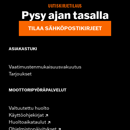
WARRANTY:
1 year limited warranty – Go to
www.h-
UUTISKIRJETILAUS
d.com/warranty
for full details
Pysy ajan tasalla
TILAA SÄHKÖPOSTIKIRJEET
ASIAKASTUKI
Vaatimustenmukaisuusvakuutus
Tarjoukset
MOOTTORIPYÖRÄPALVELUT
Valtuutettu huolto
Käyttöohjekirjat
Huoltoaikataulut
Ohjelmistopäivitykset