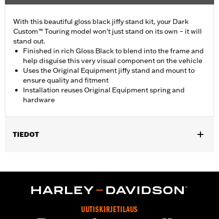
With this beautiful gloss black jiffy stand kit, your Dark
Custom™ Touring model won't just stand on its own – it will
stand out.
Finished in rich Gloss Black to blend into the frame and
help disguise this very visual component on the vehicle
Uses the Original Equipment jiffy stand and mount to
ensure quality and fitment
Installation reuses Original Equipment spring and
hardware
TIEDOT
Fits '07-later Touring models (except FLHTCUL, FLHTKL and
FLHT).
Installation Instructions
Sold In Units:
Each
In the Box:
Jiffy stand, jiffy stand bracket, hardware, rubber
UUTISKIRJETILAUS
bumper and installation instructions