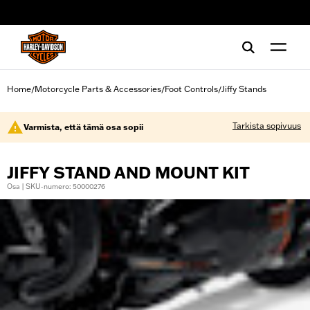
web accessibility
Home
Motorcycle Parts & Accessories
Foot Controls
Jiffy Stands
/
/
/
Tarkista sopivuus
Varmista, että tämä osa sopii
JIFFY STAND AND MOUNT KIT
Osa | SKU-numero: 50000276