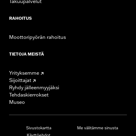
Takuupalvelut
RAHOITUS
Moottoripyörän rahoitus
TIETOJA MEISTÄ
Yrityksemme
Sijoittajat
Ryhdy jälleenmyyjäksi
Tehdaskierrokset
Museo
Sivustokartta
Me välitämme sinusta
Käyttöehdot