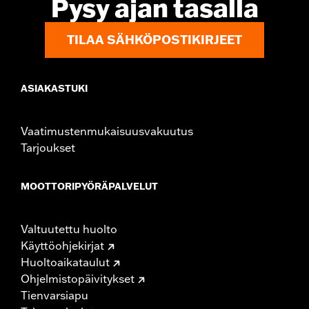
Pysy ajan tasalla
TILAA SÄHKÖPOSTIKIRJEET
ASIAKASTUKI
Vaatimustenmukaisuusvakuutus
Tarjoukset
MOOTTORIPYÖRÄPALVELUT
Valtuutettu huolto
Käyttöohjekirjat
Huoltoaikataulut
Ohjelmistopäivitykset
Tienvarsiapu