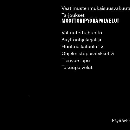
Vaatimustenmukaisuusvakuut
Tarjoukset
MOOTTORIPYÖRÄPALVELUT
Valtuutettu huolto
Käyttöohjekirjat
Huoltoaikataulut
Ohjelmistopäivitykset
Tienvarsiapu
Takuupalvelut
Käyttöeh