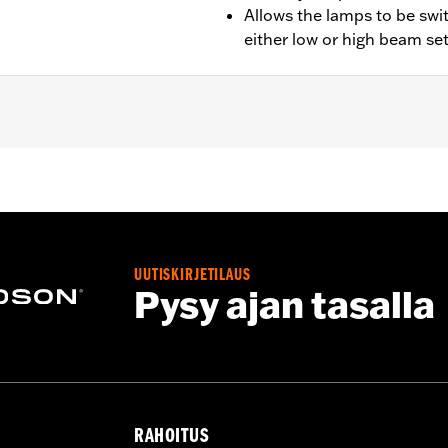
Allows the lamps to be swi
either low or high beam se
ide® and Trike models equipped with auxiliary lamps.
ion instructions
– Go to
www.h-d.com/warranty
for full details
UUTISKIRJETILAUS
Pysy ajan tasalla
RAHOITUS