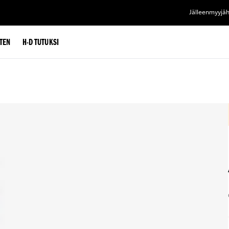
Jälleenmyyjä
TEN
H-D TUTUKSI