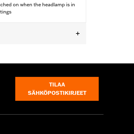
tched on when the headlamp is in
ttings
TILAA
SÄHKÖPOSTIKIRJEET