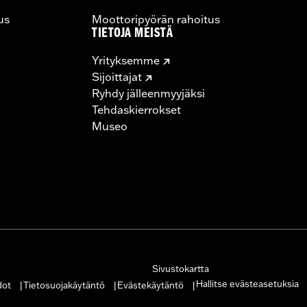
us
Moottoripyörän rahoitus
TIETOJA MEISTÄ
Yrityksemme
Sijoittajat
Ryhdy jälleenmyyjäksi
Tehdaskierrokset
Museo
Sivustokartta
Hallitse evästeasetuksia
dot
Tietosuojakäytäntö
Evästekäytäntö
|
|
|