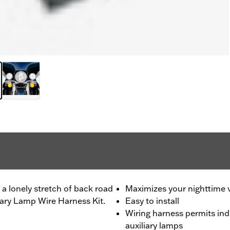
a lonely stretch of back road
Maximizes your nighttime 
iary Lamp Wire Harness Kit.
Easy to install
Wiring harness permits ind
auxiliary lamps