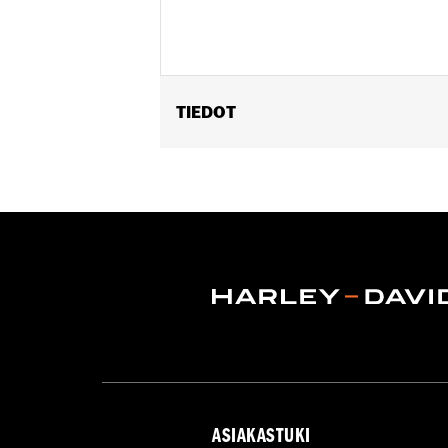
TIEDOT
Fits '98-'13 Electra Glide®, Street Gl
Installation Instructions
Sold In Units:
Each
In the Box:
Wire harness and installat
WARRANTY:
1 year limited warranty 
ASIAKASTUKI