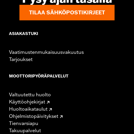
TILAA SÄHKÖPOSTIKIRJEET
ASIAKASTUKI
Vaatimustenmukaisuusvakuutus
Tarjoukset
MOOTTORIPYÖRÄPALVELUT
Valtuutettu huolto
Käyttöohjekirjat
Huoltoaikataulut
Ohjelmistopäivitykset
Tienvarsiapu
Takuupalvelut