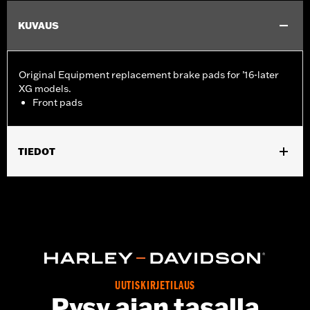
KUVAUS
Original Equipment replacement brake pads for ’16-later
XG models.
Front pads
TIEDOT
Fits '16-later XG models (Left Side on XG750A).
Position On Bike:
Front
Sold In Units:
Pair
In the Box:
One set of brake pads
UUTISKIRJETILAUS
Pysy ajan tasalla