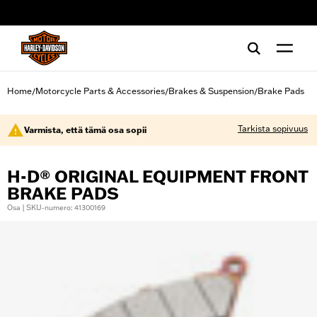
web accessibility
Home
Motorcycle Parts & Accessories
Brakes & Suspension
Brake Pads
/
/
/
Tarkista sopivuus
Varmista, että tämä osa sopii
H-D® ORIGINAL EQUIPMENT FRONT
BRAKE PADS
Osa | SKU-numero: 41300169