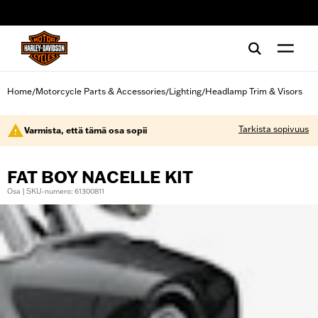
web accessibility
Home
Motorcycle Parts & Accessories
Lighting
Headlamp Trim & Visors
/
/
/
Tarkista sopivuus
Varmista, että tämä osa sopii
FAT BOY NACELLE KIT
Osa | SKU-numero: 61300811