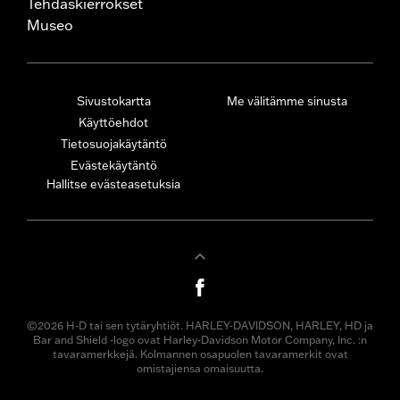
Tehdaskierrokset
Museo
Sivustokartta
Me välitämme sinusta
Käyttöehdot
Tietosuojakäytäntö
Evästekäytäntö
Hallitse evästeasetuksia
©2026 H-D tai sen tytäryhtiöt. HARLEY-DAVIDSON, HARLEY, HD ja
Bar and Shield -logo ovat Harley-Davidson Motor Company, Inc. :n
tavaramerkkejä. Kolmannen osapuolen tavaramerkit ovat
omistajiensa omaisuutta.