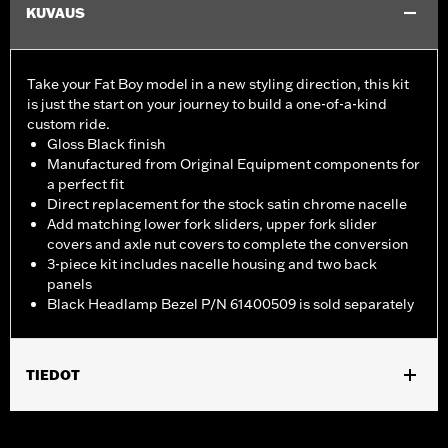
KUVAUS
Take your Fat Boy model in a new styling direction, this kit
is just the start on your journey to build a one-of-a-kind
custom ride.
Gloss Black finish
Manufactured from Original Equipment components for
a perfect fit
Direct replacement for the stock satin chrome nacelle
Add matching lower fork sliders, upper fork slider
covers and axle nut covers to complete the conversion
3-piece kit includes nacelle housing and two back
panels
Black Headlamp Bezel P/N 61400509 is sold separately
TIEDOT
Fits '18-later FLFB, FLFBS and '25-later FLSTFI models.
Installation Instructions