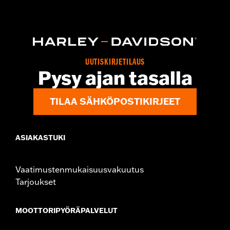
Sold Separately:
Black Headlamp Bezel P/N 61400509
Sold In Units:
Each
In the Box:
Nacelle panels, adhesive trim, screws
WARRANTY:
1 year limited warranty – Go to
www.h-
d.com/warranty
for full details
UUTISKIRJETILAUS
Pysy ajan tasalla
TILAA SÄHKÖPOSTIKIRJEET
ASIAKASTUKI
Vaatimustenmukaisuusvakuutus
Tarjoukset
MOOTTORIPYÖRÄPALVELUT