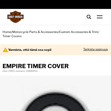
web accessibility
Home
Motorcycle Parts & Accessories
Custom Accessories & Trim
/
/
/
Timer Covers
Tarkista sopivuus
Varmista, että tämä osa sopii
EMPIRE TIMER COVER
Osa | SKU-numero: 25600152