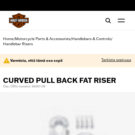
web accessibility
Home
Motorcycle Parts & Accessories
Handlebars & Controls
/
/
/
Handlebar Risers
Tarkista sopivuus
Varmista, että tämä osa sopii
CURVED PULL BACK FAT RISER
Osa | SKU-numero: 56267-09