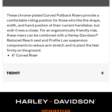
These chrome-plated Curved Pullback Risers provide a
comfortable riding position for those who like the shape,
width, and hand position of their current handlebar, but
wish it was a closer. For an ergonomically-friendly ride,
these risers can be combined with a Harley-Davidson®
Reduced Reach seat and Profile Low suspension
components to reduce arm stretch and to plant the feet
firmly on the ground.
6" Curved Riser
TIEDOT
Fits most 1.25" handlebars. Does not fit FXSB, FXSBSE, FXBB,
FXBBS FXBR, FXBRS, FXST, '22-later Revolution Max, '25-later
FLTRXRRSE, Springer™, 24-later Touring, Trike and '25-later
Softail models. Requires separate purchase of additional
components. See your dealer for details.
Installation Instructions
UUTISKIRJETILAUS