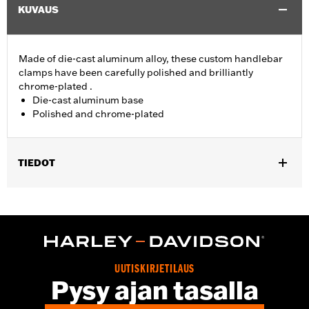
KUVAUS
Made of die-cast aluminum alloy, these custom handlebar
clamps have been carefully polished and brilliantly
chrome-plated .
Die-cast aluminum base
Polished and chrome-plated
TIEDOT
Fits '74-'06 XL, FX, FXR, FX Dyna® and FX Softail® models with
stock and accessory 1.0" diameter handlebar (except '96-'06
XL883C and XL1200C and '99-'06 FXR).
Sold In Units:
Each
Material:
Aluminum
UUTISKIRJETILAUS
In the Box:
Clamp only
Pysy ajan tasalla
WARRANTY:
1 year limited warranty – Go to
www.h-
d.com/warranty
for full details