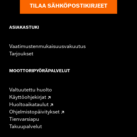
NOTES:
Installation of some handlebars and risers may require a
TILAA SÄHKÖPOSTIKIRJEET
change in clutch and/or throttle cable and brake lines
for some models. Handlebar height is regulated in many
locations. Check local laws to ensure your motorcycle
ASIAKASTUKI
meets applicable regulations.
Vaatimustenmukaisuusvakuutus
Tarjoukset
MOOTTORIPYÖRÄPALVELUT
Valtuutettu huolto
Käyttöohjekirjat
Huoltoaikataulut
Ohjelmistopäivitykset
Tienvarsiapu
Takuupalvelut