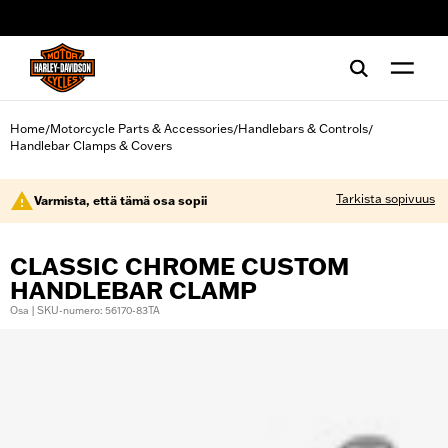
web accessibility
Home
Motorcycle Parts & Accessories
Handlebars & Controls
/
/
/
Handlebar Clamps & Covers
Tarkista sopivuus
Varmista, että tämä osa sopii
CLASSIC CHROME CUSTOM
HANDLEBAR CLAMP
Osa | SKU-numero: 56170-83TA