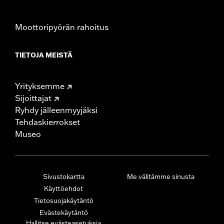
Moottoripyörän rahoitus
TIETOJA MEISTÄ
Yrityksemme
Sijoittajat
Ryhdy jälleenmyyjäksi
Tehdaskierrokset
Museo
Sivustokartta
Me välitämme sinusta
Käyttöehdot
Tietosuojakäytäntö
Evästekäytäntö
Hallitse evästeasetuksia