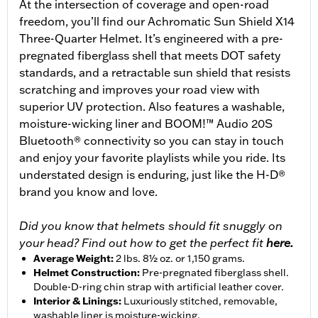
At the intersection of coverage and open-road
freedom, you’ll find our Achromatic Sun Shield X14
Three-Quarter Helmet. It’s engineered with a pre-
pregnated fiberglass shell that meets DOT safety
standards, and a retractable sun shield that resists
scratching and improves your road view with
superior UV protection. Also features a washable,
moisture-wicking liner and BOOM!™ Audio 20S
Bluetooth® connectivity so you can stay in touch
and enjoy your favorite playlists while you ride. Its
understated design is enduring, just like the H-D®
brand you know and love.
Did you know that helmets should fit snuggly on
your head? Find out how to get the perfect fit
here.
Average Weight
:
2 lbs. 8½ oz. or 1,150 grams.
Helmet Construction
:
Pre-pregnated fiberglass shell.
Double-D-ring chin strap with artificial leather cover.
Interior & Linings
:
Luxuriously stitched, removable,
washable liner is moisture-wicking.