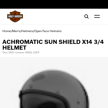
web accessibility
Home
Men's
Helmets
Open Face Helmets
/
/
/
ACHROMATIC SUN SHIELD X14 3/4
HELMET
Osa | SKU-numero: 98162-22EX