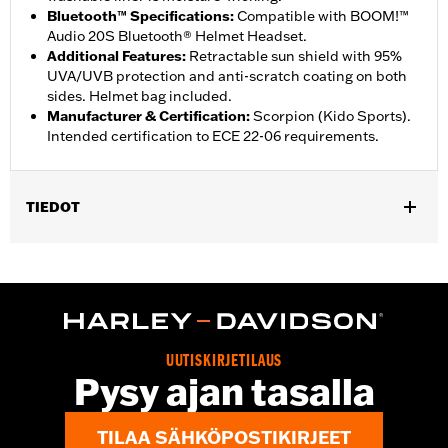
Bluetooth™ Specifications
:
Compatible with BOOM!™
Audio 20S Bluetooth® Helmet Headset.
Additional Features
:
Retractable sun shield with 95%
UVA/UVB protection and anti-scratch coating on both
sides. Helmet bag included.
Manufacturer & Certification
:
Scorpion (Kido Sports).
Intended certification to ECE 22-06 requirements.
TIEDOT
Gender:
Unisex
,
Functional Features:
Removable Liner
Moisture Wicking
WARRANTY:
2 year limited warranty - Go to
www.h-
d.com/warranty
for full details
Origin:
Imported
UUTISKIRJETILAUS
Pysy ajan tasalla
TILAA SÄHKÖPOSTIKIRJEET