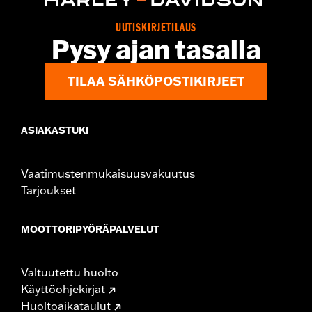
UUTISKIRJETILAUS
Pysy ajan tasalla
TILAA SÄHKÖPOSTIKIRJEET
ASIAKASTUKI
Vaatimustenmukaisuusvakuutus
Tarjoukset
MOOTTORIPYÖRÄPALVELUT
Valtuutettu huolto
Käyttöohjekirjat
Huoltoaikataulut