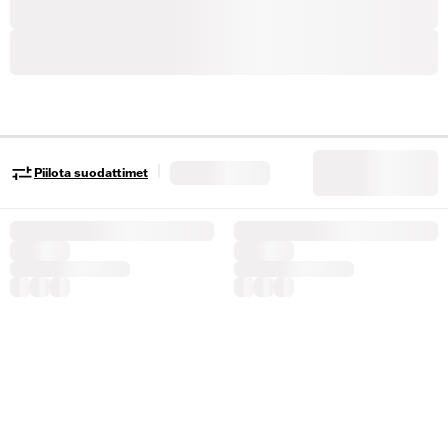
|
Piilota suodattimet