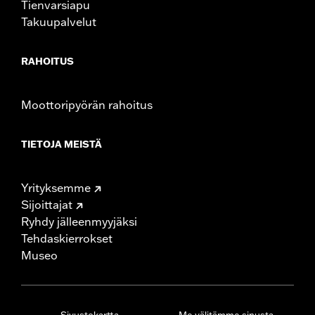
Tienvarsiapu
Takuupalvelut
RAHOITUS
Moottoripyörän rahoitus
TIETOJA MEISTÄ
Yrityksemme
Sijoittajat
Ryhdy jälleenmyyjäksi
Tehdaskierrokset
Museo
Sivustokartta
Me välitämme sinusta