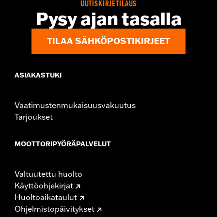
UUTISKIRJETILAUS
Pysy ajan tasalla
TILAA SÄHKÖPOSTIKIRJEET
ASIAKASTUKI
Vaatimustenmukaisuusvakuutus
Tarjoukset
MOOTTORIPYÖRÄPALVELUT
Valtuutettu huolto
Käyttöohjekirjat
Huoltoaikataulut
Ohjelmistopäivitykset