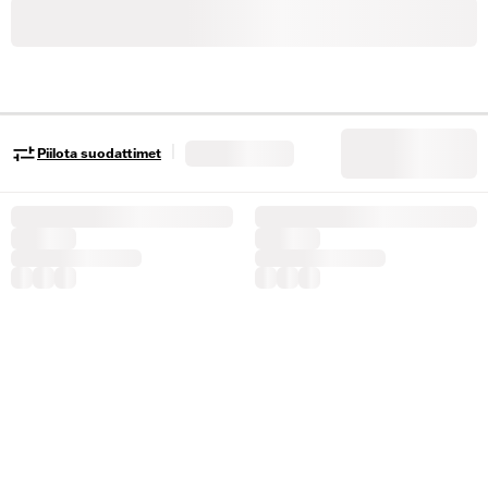
|
Piilota suodattimet