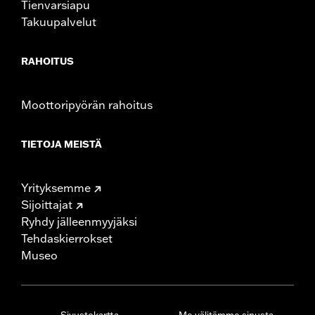
Tienvarsiapu
Takuupalvelut
RAHOITUS
Moottoripyörän rahoitus
TIETOJA MEISTÄ
Yrityksemme
Sijoittajat
Ryhdy jälleenmyyjäksi
Tehdaskierrokset
Museo
Sivustokartta
Me välitämme sinusta