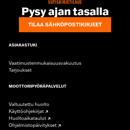
UUTISKIRJETILAUS
Pysy ajan tasalla
TILAA SÄHKÖPOSTIKIRJEET
ASIAKASTUKI
Vaatimustenmukaisuusvakuutus
Tarjoukset
MOOTTORIPYÖRÄPALVELUT
Valtuutettu huolto
Käyttöohjekirjat
Huoltoaikataulut
Ohjelmistopäivitykset