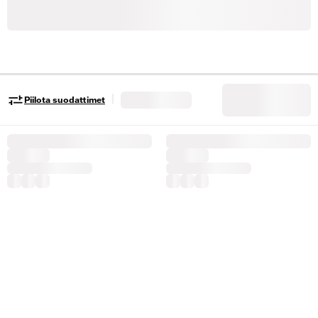
|
Piilota suodattimet