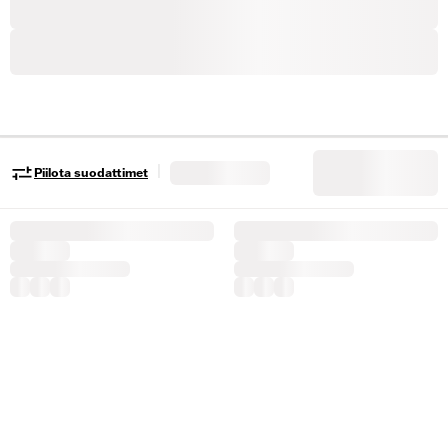
|
Piilota suodattimet