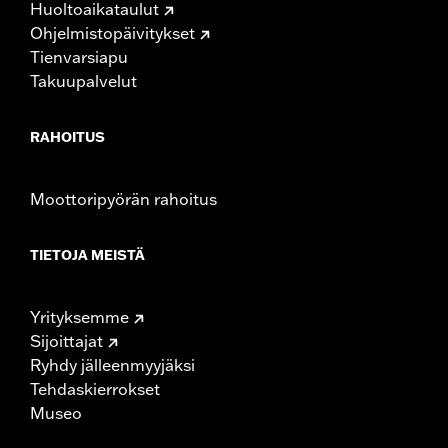
Huoltoaikataulut
Ohjelmistopäivitykset
Tienvarsiapu
Takuupalvelut
RAHOITUS
Moottoripyörän rahoitus
TIETOJA MEISTÄ
Yrityksemme
Sijoittajat
Ryhdy jälleenmyyjäksi
Tehdaskierrokset
Museo