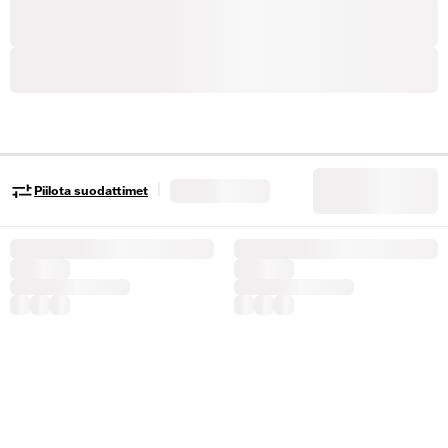
|
Piilota suodattimet