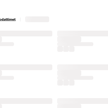
|
uodattimet