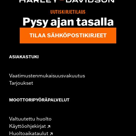
UUTISKIRJETILAUS
Pysy ajan tasalla
TILAA SÄHKÖPOSTIKIRJEET
ASIAKASTUKI
Vaatimustenmukaisuusvakuutus
Tarjoukset
MOOTTORIPYÖRÄPALVELUT
Valtuutettu huolto
Käyttöohjekirjat
Huoltoaikataulut