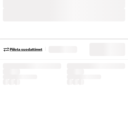
|
Piilota suodattimet