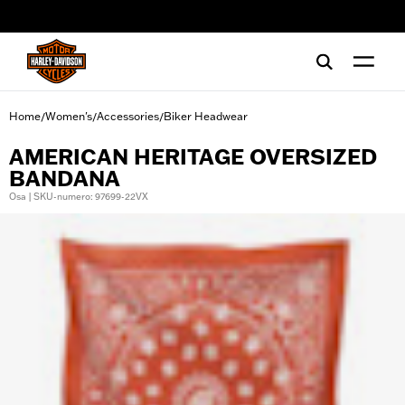
web accessibility
Home
Women's
Accessories
Biker Headwear
/
/
/
AMERICAN HERITAGE OVERSIZED
BANDANA
Osa | SKU-numero: 97699-22VX