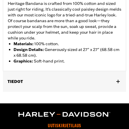
Heritage Bandana is crafted from 100% cotton and sized
just right for riding. It’s classically cool paisley design melds
with our most iconic logo for a tried-and-true Harley look.
Of course bandanas are more than a good look—they
protect your scalp from the sun, soak up sweat, provide a
cushion under your helmet, and keep your hair in place
while you ride.
Materials
:
100% cotton.
Design Details
:
Generously sized at 27" x 27" (68.58 cm
x 68.58 cm).
Graphics
:
Soft-hand print.
TIEDOT
Gender:
Women
WARRANTY:
2 year limited warranty � Go to
www.h-
d.com/warranty
for full details
Origin:
Imported
UUTISKIRJETILAUS