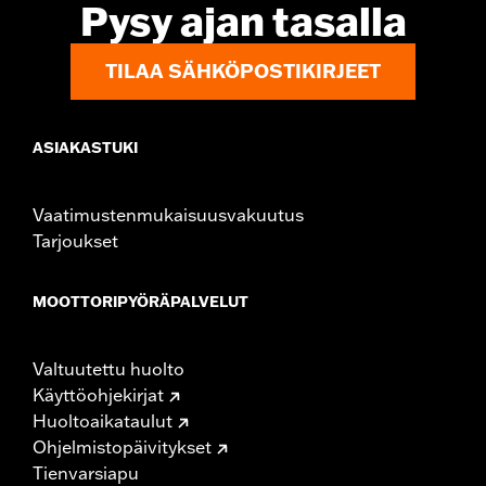
Pysy ajan tasalla
TILAA SÄHKÖPOSTIKIRJEET
ASIAKASTUKI
Vaatimustenmukaisuusvakuutus
Tarjoukset
MOOTTORIPYÖRÄPALVELUT
Valtuutettu huolto
Käyttöohjekirjat
Huoltoaikataulut
Ohjelmistopäivitykset
Tienvarsiapu