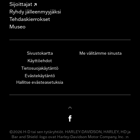
Sijoittajat
Ryhdy jälleenmyyjäksi
Tehdaskierrokset
Museo
Sivustokartta
Me välitämme sinusta
Käyttöehdot
Tietosuojakäytäntö
Evästekäytäntö
Hallitse evästeasetuksia
©2026 H-D tai sen tytäryhtiöt. HARLEY-DAVIDSON, HARLEY, HD ja
Bar and Shield -logo ovat Harley-Davidson Motor Company, Inc. :n