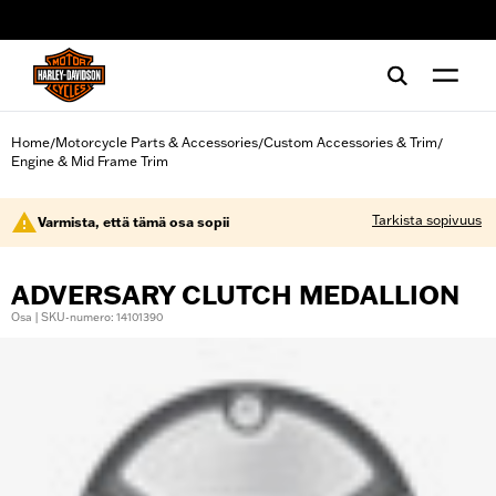
web accessibility
Home
Motorcycle Parts & Accessories
Custom Accessories & Trim
/
/
/
Engine & Mid Frame Trim
Tarkista sopivuus
Varmista, että tämä osa sopii
ADVERSARY CLUTCH MEDALLION
Osa | SKU-numero: 14101390