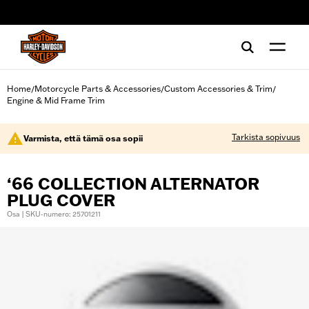
web accessibility
Home
Motorcycle Parts & Accessories
Custom Accessories & Trim
/
/
/
Engine & Mid Frame Trim
Tarkista sopivuus
Varmista, että tämä osa sopii
‘66 COLLECTION ALTERNATOR
PLUG COVER
Osa | SKU-numero: 25701211