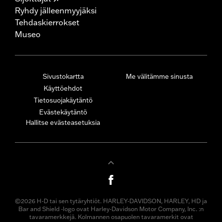
Ryhdy jälleenmyyjäksi
Tehdaskierrokset
Museo
Sivustokartta
Me välitämme sinusta
Käyttöehdot
Tietosuojakäytäntö
Evästekäytäntö
Hallitse evästeasetuksia
©2026 H-D tai sen tytäryhtiöt. HARLEY-DAVIDSON, HARLEY, HD ja
Bar and Shield -logo ovat Harley-Davidson Motor Company, Inc. :n
tavaramerkkejä. Kolmannen osapuolen tavaramerkit ovat