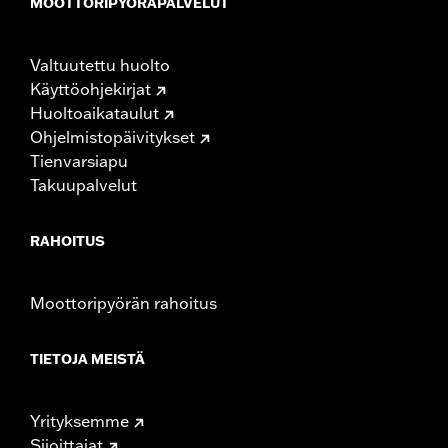
MOOTTORIPYÖRÄPALVELUT
Valtuutettu huolto
Käyttöohjekirjat
Huoltoaikataulut
Ohjelmistopäivitykset
Tienvarsiapu
Takuupalvelut
RAHOITUS
Moottoripyörän rahoitus
TIETOJA MEISTÄ
Yrityksemme
Sijoittajat