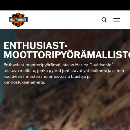
web accessibility
ENTHUSIAST-
MOOTTORIPYÖRÄMALLIST
®
Enthusiast-moottoripyörämallisto on Harley-Davidsonin
toistuva mallisto, jonka pyörät juhlistavat yhteisömme ja siihen
kuuluvien ihmisten monimuotoisia taustoja ja
kiinnostuksenaiheita.