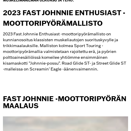
MUSKELIMAAILMAN ULKOASU JA TEHO.
2023 FAST JOHNNIE ENTHUSIAST -
MOOTTORIPYÖRÄMALLISTO
2023 Fast Johnnie Enthusiast -moottoripyörämallisto on
kunnianosoitus klassisten muskeliautojen suorituskyvylle ja
trikkimaalauksille. Malliston kolmea Sport Touring -
moottoripyörämallia valmistetaan rajoitettu erä, ja pyörien
polttoainesäiliöissä komeilee yhtiömme ensimmäinen
kisamaskotti ”Johnnie-possu”. Road Glide ST- ja Street Glide ST
-malleissa on Screamin’ Eagle -äänenvaimennin.
FAST JOHNNIE -MOOTTORIPYÖRÄN
MAALAUS