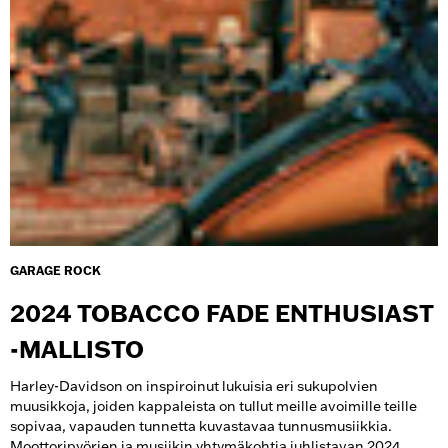
GARAGE ROCK
2024 TOBACCO FADE ENTHUSIAST
-MALLISTO
Harley-Davidson on inspiroinut lukuisia eri sukupolvien
muusikkoja, joiden kappaleista on tullut meille avoimille teille
sopivaa, vapauden tunnetta kuvastavaa tunnusmusiikkia.
Moottoripyörien ja musiikin yhtymäkohtia juhlistavan 2024