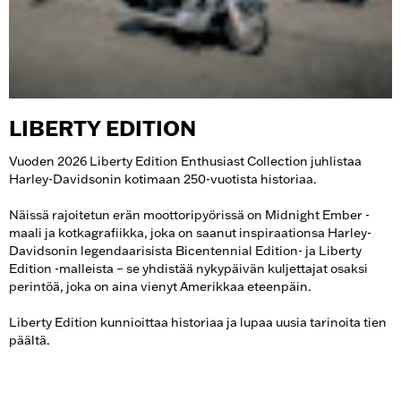
LIBERTY EDITION
Vuoden 2026 Liberty Edition Enthusiast Collection juhlistaa
Harley-Davidsonin kotimaan 250-vuotista historiaa.
Näissä rajoitetun erän moottoripyörissä on Midnight Ember -
maali ja kotkagrafiikka, joka on saanut inspiraationsa Harley-
Davidsonin legendaarisista Bicentennial Edition- ja Liberty
Edition -malleista – se yhdistää nykypäivän kuljettajat osaksi
perintöä, joka on aina vienyt Amerikkaa eteenpäin.
Liberty Edition kunnioittaa historiaa ja lupaa uusia tarinoita tien
päältä.