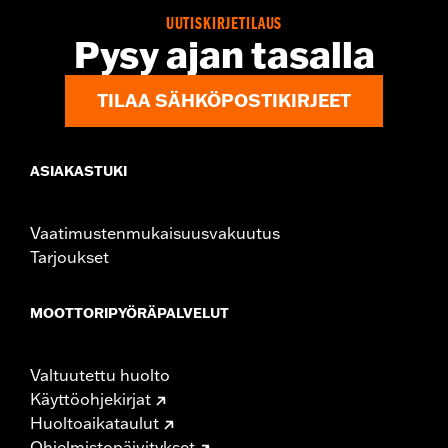
UUTISKIRJETILAUS
Pysy ajan tasalla
TILAA SÄHKÖPOSTIKIRJEET
ASIAKASTUKI
Vaatimustenmukaisuusvakuutus
Tarjoukset
MOOTTORIPYÖRÄPALVELUT
Valtuutettu huolto
Käyttöohjekirjat
Huoltoaikataulut
Ohjelmistopäivitykset