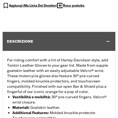
Aggiungi Alla Lista Dei Desideri
Reso gratuito
DESCRIZIONE
For riding comfort with a hit of Harley-Davidson style, add
Tonkin Leather Gloves to your gear list. Made from supple
goatskin leather with an easily adjustable Velcro® wrist.
These motorcycle gloves also feature 30° pre-curved
fingers, molded knuckle protectors, and touchscreen
compatibility. Finished with our open Bar & Shield plus a
fingerful of our iconic orange for a pop of color.
Vestibilità e mobilità
:
30° pre-curved fingers. Velcro®
wrist closure.
Materiali
:
Goatskin leather.
Additional Features
:
Molded knuckle protector.