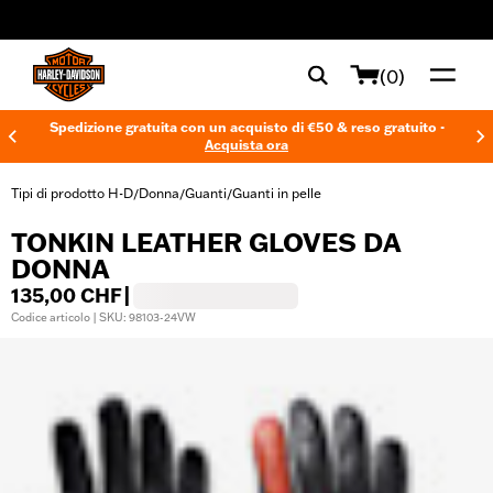
web accessibility
(0)
Spedizione gratuita con un acquisto di €50 & reso gratuito -
Acquista ora
Tipi di prodotto H-D
Donna
Guanti
Guanti in pelle
/
/
/
TONKIN LEATHER GLOVES DA
DONNA
135,00 CHF
|
Codice articolo | SKU: 98103-24VW