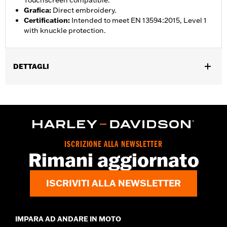
Touchscreen compatible.
Grafica
:
Direct embroidery.
Certification
:
Intended to meet EN 13594:2015, Level 1
with knuckle protection.
DETTAGLI
Genere:
Donna
,
Caratteristiche funzionali:
Dita precurvate
Compatibile con
schermi touchscreen
GARANZIA:
2 year limited warranty – Go to
www.h-
d.com/warranty
for full details
ISCRIZIONE ALLA NEWSLETTER
Origine:
Imported
Rimani aggiornato
ISCRIVITI ALLA NEWSLETTER
IMPARA AD ANDARE IN MOTO