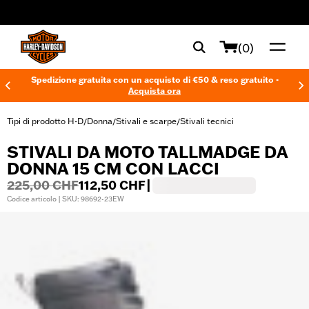
web accessibility
(0)
Spedizione gratuita con un acquisto di €50 & reso gratuito -
Acquista ora
Tipi di prodotto H-D
Donna
Stivali e scarpe
Stivali tecnici
/
/
/
STIVALI DA MOTO TALLMADGE DA
DONNA 15 CM CON LACCI
225,00 CHF
112,50 CHF
|
Codice articolo | SKU: 98692-23EW