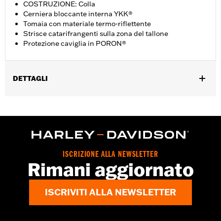
COSTRUZIONE: Colla
Cerniera bloccante interna YKK®
Tomaia con materiale termo-riflettente
Strisce catarifrangenti sulla zona del tallone
Protezione caviglia in PORON®
DETTAGLI
Genere:
Donna
GARANZIA:
Garanzia del produttore Wolverine Worldwide –
Visitare la pagina
www.h-d.com/warranty
per le informazioni
complete
Origine:
D’importazione
ISCRIZIONE ALLA NEWSLETTER
Dimension Description:
Altezza gambale: 15 cm/ altezza tacco:
Rimani aggiornato
3,1 cm
ISCRIVITI ALLA NEWSLETTER