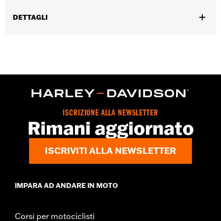
DETTAGLI
Genere:
Donna
GARANZIA:
Garanzia limitata di 2 anni – Visitare la pagina
www.h-d.com/warranty
per le informazioni complete
Origine:
Articolo d'importazione
ISCRIZIONE ALLA NEWSLETTER
Rimani aggiornato
ISCRIVITI ALLA NEWSLETTER
IMPARA AD ANDARE IN MOTO
Corsi per motociclisti