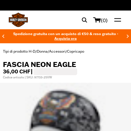
web accessibility
(0)
Spedizione gratuita con un acquisto di €50 & reso gratuito -
Acquista ora
Tipi di prodotto H-D
Donna
Accessori
Copricapo
/
/
/
FASCIA NEON EAGLE
36,00 CHF
|
Codice articolo | SKU: 97733-25VW