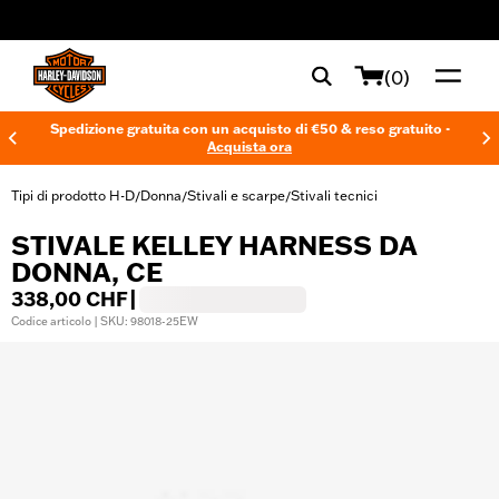
web accessibility
(0)
Spedizione gratuita con un acquisto di €50 & reso gratuito -
Acquista ora
Tipi di prodotto H-D
Donna
Stivali e scarpe
Stivali tecnici
/
/
/
STIVALE KELLEY HARNESS DA
DONNA, CE
338,00 CHF
|
Codice articolo | SKU: 98018-25EW