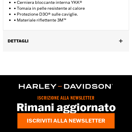
• Cerniera bloccante interna YKK®
• Tomaia in pelle resistente al calore
• Protezione D3O® sulle caviglie.
• Materiale riflettente 3M™
DETTAGLI
Genere:
Donna
GARANZIA:
Garanzia del produttore Wolverine Worldwide �
Visitare la pagina
www.h-d.com/warranty
per le informazioni
complete
Origine:
Importata
Dimension Description:
ALTEZZA GAMBALE: 4,5" / ALTEZZA
TACCO: 1.5"
ISCRIZIONE ALLA NEWSLETTER
Rimani aggiornato
ISCRIVITI ALLA NEWSLETTER