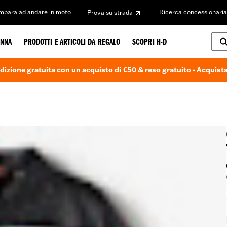
Impara ad andare in moto
Ricerca concessionaria
Prova su strada
NNA
PRODOTTI E ARTICOLI DA REGALO
SCOPRI H-D
dizione gratuita con un acquisto di €50 & reso gratuito -
Acquista