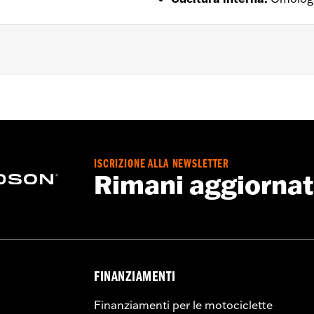
te
,
Ventilato
 – Visitare la pagina
www.h-d.com/warranty
per le informaz
ISCRIZIONE ALLA NEWSLETTER
Rimani aggiorna
FINANZIAMENTI
Finanziamenti per le motociclette