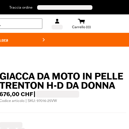
Traccia ordine
Carrello (0)
 ora
Costumi d
GIACCA DA MOTO IN PELLE
TRENTON H-D DA DONNA
676,00 CHF
|
Codice articolo | SKU: 97016-25VW