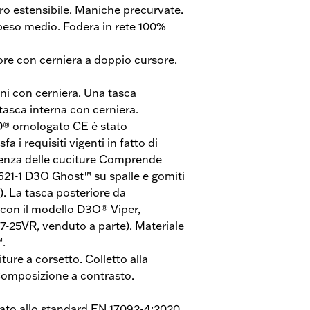
ro estensibile. Maniche precurvate.
 peso medio. Fodera in rete 100%
ore con cerniera a doppio cursore.
i con cerniera. Una tasca
tasca interna con cerniera.
D® omologato CE è stato
a i requisiti vigenti in fatto di
tenza delle cuciture Comprende
621-1 D3O Ghost™ su spalle e gomiti
. La tasca posteriore da
con il modello D3O® Viper,
-25VR, venduto a parte). Materiale
™.
ture a corsetto. Colletto alla
omposizione a contrasto.
to allo standard EN 17092-4:2020.