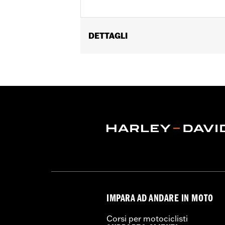
DETTAGLI
Genere:
Donna
Caratteristiche funzionali:
Rifletten
GARANZIA:
Garanzia limitata di 2 anni
Jacket Style:
Moto
Origine:
Articolo d'importazione
IMPARA AD ANDARE IN MOTO
Corsi per motociclisti