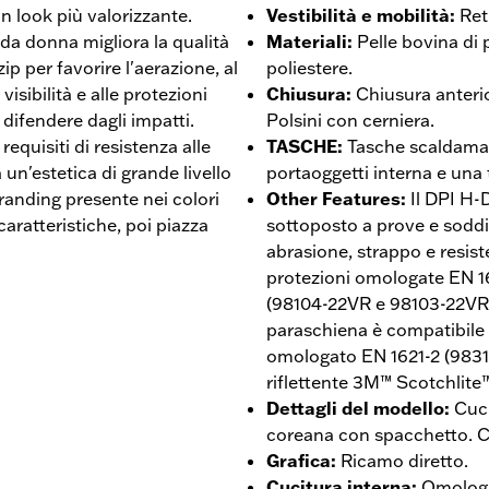
un look più valorizzante.
Vestibilità e mobilità
:
Ret
a donna migliora la qualità
Materiali
:
Pelle bovina di
zip per favorire l'aerazione, al
poliestere.
isibilità e alle protezioni
Chiusura
:
Chiusura anteri
difendere dagli impatti.
Polsini con cerniera.
requisiti di resistenza alle
TASCHE
:
Tasche scaldaman
 un'estetica di grande livello
portaoggetti interna e una 
 branding presente nei colori
Other Features
:
Il DPI H-
aratteristiche, poi piazza
sottoposto a prove e soddisf
abrasione, strappo e resis
protezioni omologate EN 1
(98104-22VR e 98103-22VR)
paraschiena è compatibile 
omologato EN 1621-2 (98317
riflettente 3M™ Scotchlite
Dettagli del modello
:
Cuci
coreana con spacchetto. C
Grafica
:
Ricamo diretto.
Cucitura interna
:
Omologa