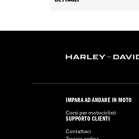
Genere:
Donna
Caratteristiche funzionali:
Impermea
doppio cursore
,
Tasche con cerniera
,
Jacket Style:
Moto
Shop To Be:
Dry
Material:
Nylon
IMPARA AD ANDARE IN MOTO
Corsi per motociclisti
SUPPORTO CLIENTI
Contattaci
Traccia ordine