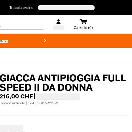
Traccia ordine
Carrello (0)
 ora
Costumi d
GIACCA ANTIPIOGGIA FULL
SPEED II DA DONNA
216,00 CHF
|
Codice articolo | SKU: 98116-23VW