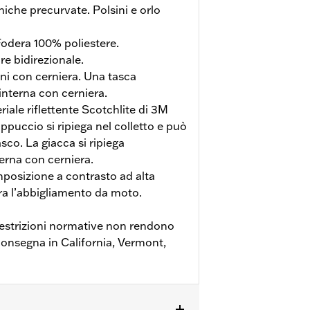
iche precurvate. Polsini e orlo
Fodera 100% poliestere.
re bidirezionale.
i con cerniera. Una tasca
interna con cerniera.
riale riflettente Scotchlite di 3M
cappuccio si ripiega nel colletto e può
sco. La giacca si ripiega
erna con cerniera.
osizione a contrasto ad alta
pra l’abbigliamento da moto.
estrizioni normative non rendono
 consegna in California, Vermont,