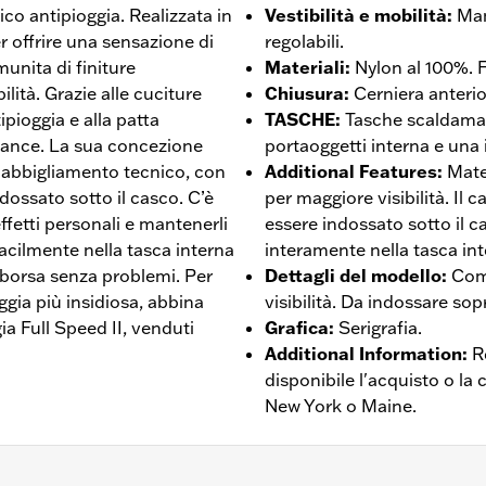
ico antipioggia. Realizzata in
Vestibilità e mobilità
:
Man
 offrire una sensazione di
regolabili.
munita di finiture
Materiali
:
Nylon al 100%. 
ilità. Grazie alle cuciture
Chiusura
:
Cerniera anterio
ipioggia e alla patta
TASCHE
:
Tasche scaldaman
hance. La sua concezione
portaoggetti interna e una 
l’abbigliamento tecnico, con
Additional Features
:
Mate
ossato sotto il casco. C’è
per maggiore visibilità. Il 
effetti personali e mantenerli
essere indossato sotto il ca
a facilmente nella tasca interna
interamente nella tasca int
 borsa senza problemi. Per
Dettagli del modello
:
Comp
ggia più insidiosa, abbina
visibilità. Da indossare so
ia Full Speed II, venduti
Grafica
:
Serigrafia.
Additional Information
:
R
disponibile l'acquisto o la
New York o Maine.