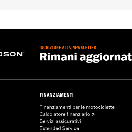
bile
,
Cuciture sigillate
,
Traspirante
,
Patte
,
Polsini regolabili
Cerniera interna
,
Riflettente
,
Con cappuccio
ISCRIZIONE ALLA NEWSLETTER
Rimani aggiorna
FINANZIAMENTI
Finanziamenti per le motociclette
Calcolatore finanziario
Servizi assicurativi
Extended Service