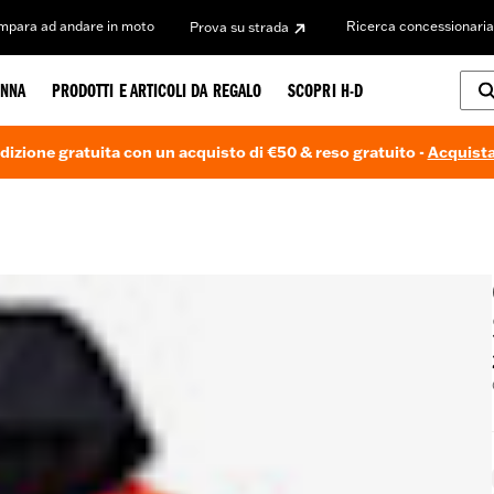
Impara ad andare in moto
Ricerca concessionaria
Prova su strada
NNA
PRODOTTI E ARTICOLI DA REGALO
SCOPRI H-D
dizione gratuita con un acquisto di €50 & reso gratuito -
Acquista