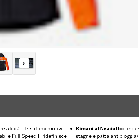
ersatilità... tre ottimi motivi
Rimani all’asciutto
:
Imper
bile Full Speed II ridefinisce
stagne e patta antipioggia