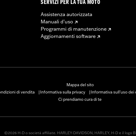
SERVIZI PER LA TUA MOTO
Assistenza autorizzata
Manuali d’uso
Programmi di manutenzione
Aggiornamenti software
Mappa del sito
ndizioni di vendita
Informativa sulla privacy
Informativa sull’uso dei
|
|
Ci prendiamo cura di te
©2026 H-D o società affiliate. HARLEY-DAVIDSON, HARLEY, H-D e il logo B