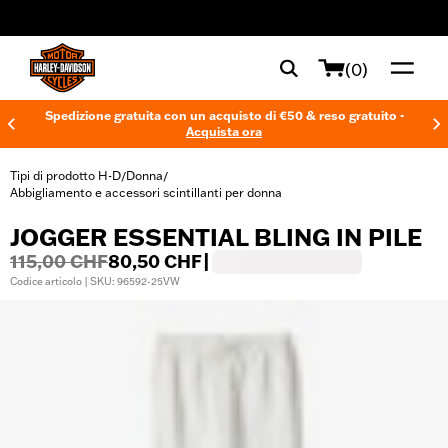
web accessibility
(0)
Spedizione gratuita con un acquisto di €50 & reso gratuito -
Acquista ora
Tipi di prodotto H-D
Donna
/
/
Abbigliamento e accessori scintillanti per donna
JOGGER ESSENTIAL BLING IN PILE
115,00 CHF
80,50 CHF
|
Codice articolo | SKU: 96592-25VW