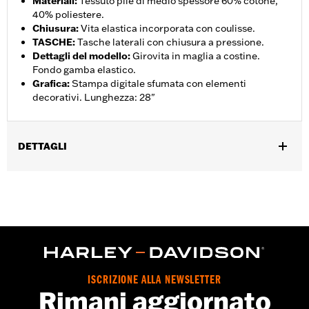
Materiali
:
Tessuto pile di medio spessore 60% cotone,
40% poliestere.
Chiusura
:
Vita elastica incorporata con coulisse.
TASCHE
:
Tasche laterali con chiusura a pressione.
Dettagli del modello
:
Girovita in maglia a costine.
Fondo gamba elastico.
Grafica
:
Stampa digitale sfumata con elementi
decorativi. Lunghezza: 28"
DETTAGLI
Genere:
Donna
GARANZIA:
Garanzia limitata di 2 anni – Visitare la pagina
www.h-d.com/warranty
per le informazioni complete
Origine:
Articolo d'importazione
ISCRIZIONE ALLA NEWSLETTER
Rimani aggiornato