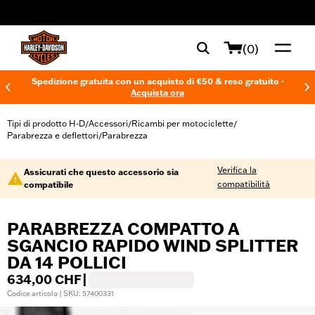
web accessibility
(0)
Spedizione gratuita con un acquisto di €50 & reso gratuito -
Acquista ora
Tipi di prodotto H-D
Accessori
Ricambi per motociclette
/
/
/
Parabrezza e deflettori
Parabrezza
/
Verifica la
Assicurati che questo accessorio sia
compatibilità
compatibile
PARABREZZA COMPATTO A
SGANCIO RAPIDO WIND SPLITTER
DA 14 POLLICI
634,00 CHF
|
Codice articolo | SKU: 57400331