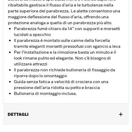
ribaltabile gestisce il flusso d'aria e le turbolenze nella
parte superiore del parabrezza. Le alette consentono una
maggiore deflessione del flusso d’aria, offrendo una
protezione analoga a quella di un parabrezza più alto.
Parabrezza fumé chiaro da 14” con supporti e morsetti
lucidati a specchio
Il parabrezza è montato sulle canne della forcella
tramite eleganti morsetti pressofusi con sgancio a leva
Per l’installazione e la rimozione basta un minuto e il
look rimane pulito ed elegante. Non c’è bisogno di
utilizzare attrezzi
Il parabrezza non richiede bulloneria di fissaggio da
riporre dopo lo smontaggio
Guida senza fatica a velocità di crociera con una
pressione dell’aria ridotta su petto e braccia
Bulloneria di montaggio inclusa.
DETTAGLI
Per i modelli FXBB e FXLR dal '18 in poi, FXDL ’14-’17, FXST dal